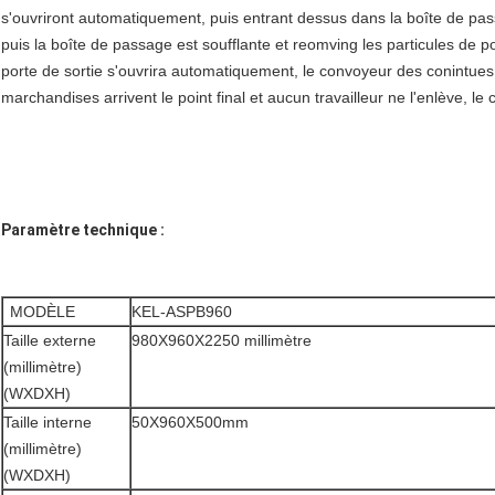
s'ouvriront automatiquement, puis entrant dessus dans la boîte de pass
puis la boîte de passage est soufflante et reomving les particules de 
porte de sortie s'ouvrira automatiquement, le convoyeur des conintues 
marchandises arrivent le point final et aucun travailleur ne l'enlève, le 
Paramètre technique :
MODÈLE
KEL-ASPB960
Taille externe
980X960X2250 millimètre
(millimètre)
(WXDXH)
Taille interne
50X960X500mm
(millimètre)
(WXDXH)