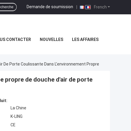
Demande de soumission
|
French
cherche
US CONTACTER
NOUVELLES
LES AFFAIRES
ir De Porte Coulissante Dans L'environnement Propre
e propre de douche d'air de porte
uit:
La Chine
K-LING
CE