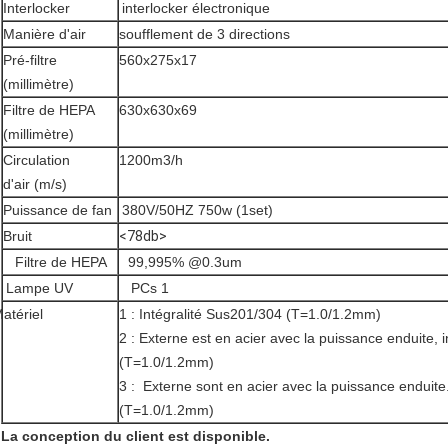
Interlocker
interlocker électronique
Manière d'air
soufflement de 3 directions
Pré-filtre
560x275x17
(millimètre)
Filtre de HEPA
630x630x69
(millimètre)
Circulation
1200m3/h
d'air (m/s)
Puissance de fan
380V/50HZ 750w (1set)
Bruit
<78db>
Filtre de HEPA
99,995% @0.3um
Lampe UV
PCs 1
atériel
1 : Intégralité Sus201/304 (T=1.0/1.2mm)
2 : Externe est en acier avec la puissance enduite,
(T=1.0/1.2mm)
3 : Externe sont en acier avec la puissance enduit
(T=1.0/1.2mm)
La conception du client est disponible.