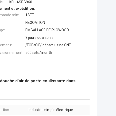
e:
KEL-ASPB960
ement et expédition:
mande min:
1SET
NEGOATION
ge:
EMBALLAGE DE PLOWOOD
8 jours ouvrables
iement:
/FOB/CIF/ départ usine CNF
ovisionnement:
500sets/month
douche d'air de porte coulissante dans
cation:
Industrie simple électrique