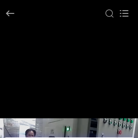
2026
KeLing
Purification
Technology
Company.
All
Rights
Reserved.
À
LA
MAISON
PRODUITS
À
PROPOS
DE
NOUS