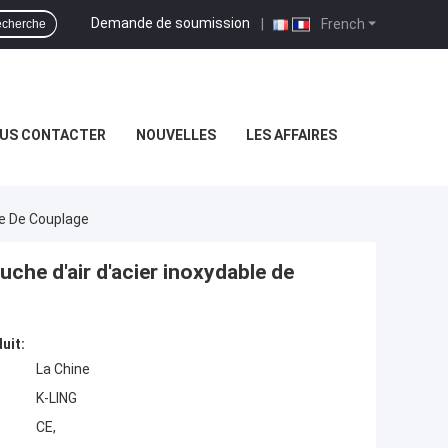
Demande de soumission
|
French
cherche
US CONTACTER
NOUVELLES
LES AFFAIRES
le De Couplage
che d'air d'acier inoxydable de
uit:
La Chine
K-LING
CE,