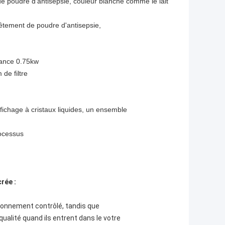
e poudre d'antisepsie, couleur blanche comme le lait
vêtement de poudre d'antisepsie,
ssance 0.75kw
de filtre
fichage à cristaux liquides, un ensemble
rocessus
rée :
ironnement contrôlé, tandis que
ualité quand ils entrent dans le votre