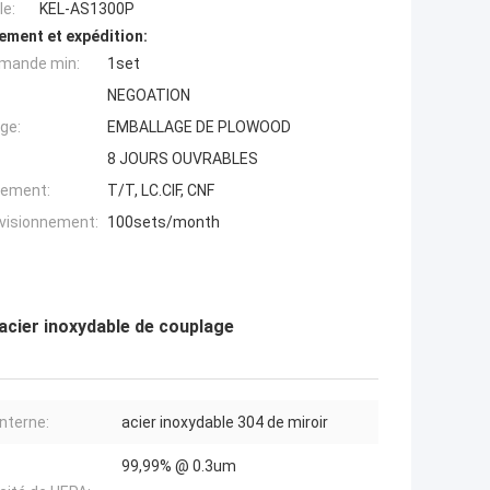
e:
KEL-AS1300P
ement et expédition:
mande min:
1set
NEGOATION
ge:
EMBALLAGE DE PLOWOOD
8 JOURS OUVRABLES
iement:
T/T, LC.CIF, CNF
ovisionnement:
100sets/month
'acier inoxydable de couplage
interne:
acier inoxydable 304 de miroir
99,99% @ 0.3um