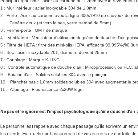
Principal organisme : acier au carbone de 1.2mm avec le revêtement d
1 : Mur intérieur : acier inoxydable 304 de 1.0mm
2 : Porte : Acier au carbone avec la ligne 800x1910 de cheveux de re
Fenêtre deux (et vers le bas, verre trempé de 5mm)
3 : Ferme-porte : GMT de marque
4 : Ventilateur : Ventilateur d'utilisation de pièce de douche d'air, pui
5 : Filtre de HEPA : filtre des mini-plis HEPA, efficacité 99.995%@0.3um 
6 : Bec : acier inoxydable 201, diamètre du vent 25mm
7 : Couplage : Marque K-LING
8 : Contrôle automatique de douche d'air : Mircoprocessor, ou PLC, af
9 : Bouche d'air : Solides solubles 304 avec le poinçon
10 : Plancher bas : 1.0mm solides solubles 304 avec augmenter le p
11 : Allumage : Fluorescence 2x20W léger
Ne pas être ignoré est l'impact psychologique qu'une douche d'air c
Le personnel est rappelé avec chaque passage qu'ils écrivent un env
les clients éventuels sont assurément de vos normes de contrôle de q