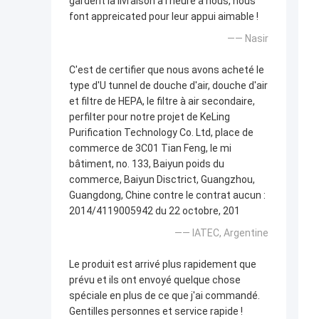
gardent la livraison à l'heure à nous, nous
font appreicated pour leur appui aimable !
—— Nasir
C'est de certifier que nous avons acheté le
type d'U tunnel de douche d'air, douche d'air
et filtre de HEPA, le filtre à air secondaire,
perfilter pour notre projet de KeLing
Purification Technology Co. Ltd, place de
commerce de 3C01 Tian Feng, le mi
bâtiment, no. 133, Baiyun poids du
commerce, Baiyun Disctrict, Guangzhou,
Guangdong, Chine contre le contrat aucun :
2014/4119005942 du 22 octobre, 201
—— IATEC, Argentine
Le produit est arrivé plus rapidement que
prévu et ils ont envoyé quelque chose
spéciale en plus de ce que j'ai commandé.
Gentilles personnes et service rapide !