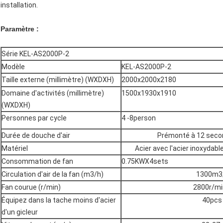
installation.
Paramètre :
Série KEL-AS2000P-2
Modèle
KEL-AS2000P-2
Taille externe (millimètre) (WXDXH)
2000x2000x2180
Domaine d'activités (millimètre)
1500x1930x1910
(WXDXH)
Personnes par cycle
4 -8person
Durée de douche d'air
Prémonté à 12 secon
Matériel
Acier avec l'acier inoxydab
Consommation de fan
0.75KWX4sets
Circulation d'air de la fan (m3/h)
1300m3
Fan courue (r/min)
2800r/mi
Équipez dans la tache moins d'acier
40pcs
d'un gicleur