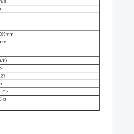
m/s
>
X69mm
3um
3/h)
>
x21
um
="">
0Hz