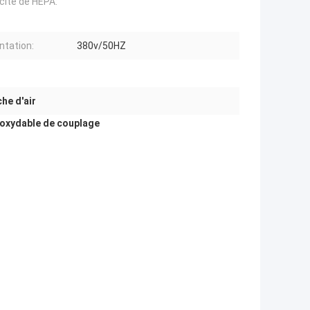
acité de HEPA:
ntation:
380v/50HZ
he d'air
inoxydable de couplage