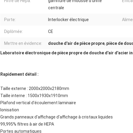
Filtre de Hepa:
garniture de mousse d'unité
Effic
centrale
Porte:
Interlocker électrique
Alime
Diplômée:
CE
Mettre en évidence:
douche d'air de pièce propre
,
pièce de douc
Laboratoire électronique de pièce propre de douche d'air d'acier 
Rapidement détail :
Taille externe : 2000x2000x2180mm
Taille interne : 1500x1930x1910mm
Plafond vertical d'écoulement laminaire
Ionisation
Grands panneaux d'affichage d'affichage à cristaux liquides
99,995% filtres à air de HEPA
Portes automatiques