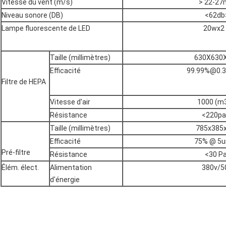
Vitesse du vent (m/s)
> 22-27
Niveau sonore (DB)
<62db
Lampe fluorescente de LED
20wx2
Taille (millimètres)
630X630
Efficacité
99.99%@0.
Filtre de HEPA
Vitesse d'air
1000 (m
Résistance
<220pa
Taille (millimètres)
785x385
Efficacité
75% @ 5
Pré-filtre
Résistance
<30 Pa
Élém. élect.
Alimentation
380v/5
d'énergie