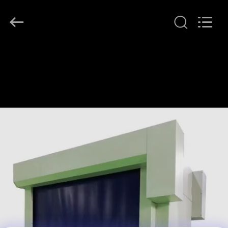
2026
KeLing
Purification
Technology
Company.
All
Rights
Reserved.
À
LA
MAISON
PRODUITS
À
PROPOS
DE
NOUS