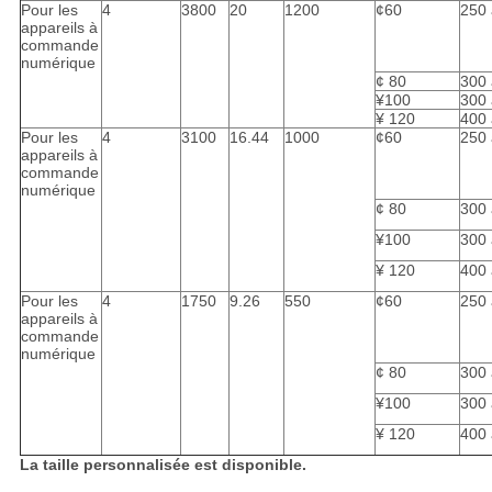
Pour les
4
3800
20
1200
¢60
250 
appareils à
commande
numérique
¢ 80
300 
¥100
300 
¥ 120
400 
Pour les
4
3100
16.44
1000
¢60
250 
appareils à
commande
numérique
¢ 80
300 
¥100
300 
¥ 120
400 
Pour les
4
1750
9.26
550
¢60
250 
appareils à
commande
numérique
¢ 80
300 
¥100
300 
¥ 120
400 
La taille personnalisée est disponible.