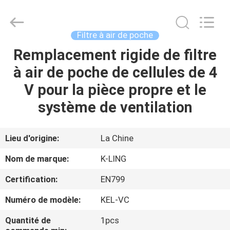
2026
KeLing
Purification
Technology
Company.
Filtre à air de poche
All
Rights
Reserved.
Remplacement rigide de filtre
À
à air de poche de cellules de 4
LA
V pour la pièce propre et le
MAISON
système de ventilation
PRODUITS
Lieu d'origine:
La Chine
À
Nom de marque:
K-LING
PROPOS
Certification:
EN799
DE
Numéro de modèle:
KEL-VC
NOUS
Quantité de
1pcs