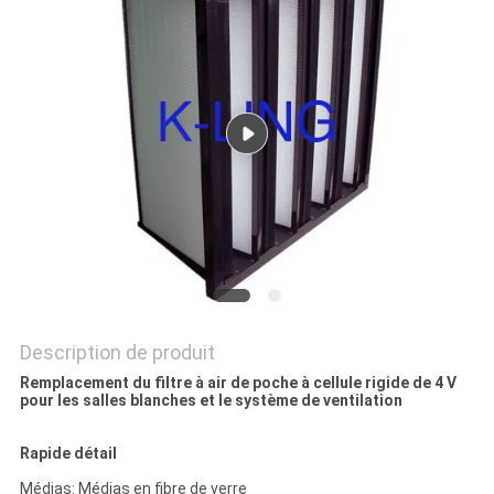
LES
AFFAIRES
PLAN
DU
SITE
POLITIQUE
DE
Description de produit
CONFIDENTIALITÉ
Remplacement du filtre à air de poche à cellule rigide de 4 V
pour les salles blanches et le système de ventilation
Rapide détail
Médias: Médias en fibre de verre