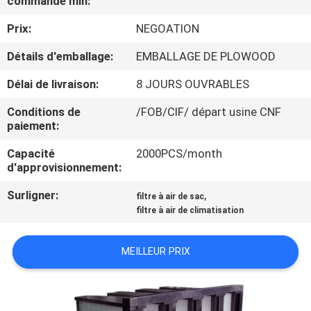
commande min:
VISITE
Prix:
NEGOATION
DE
L'USINE
Détails d'emballage:
EMBALLAGE DE PLOWOOD
Délai de livraison:
8 JOURS OUVRABLES
CONTRÔLE
Conditions de
/FOB/CIF/ départ usine CNF
DE
paiement:
LA
Capacité
2000PCS/month
d'approvisionnement:
QUALITÉ
Surligner:
,
filtre à air de sac
filtre à air de climatisation
NOUS
CONTACTER
MEILLEUR PRIX
NOUVELLES