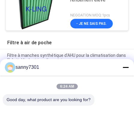
rendement élevé
NEGOATION MOQ:1pcs
- JE NE SAIS PAS.
Filtre à air de poche
Filtre à manches synthétique d'AHU pour la climatisation dans
l'hôpital/industries alimentaires
sanny7301
Efficacité F8 multi de fibre de verre de système de la CAHT -
filtre à air F6 de poche - pour la serre chaude
6:24 AM
Filtre à air compact industriel/filtres à air profonds
commerciaux de plis de la CAHT
Good day, what product are you looking for?
Catégories populaires
Tous
Tunnel De Douche 
Douche D'air De 