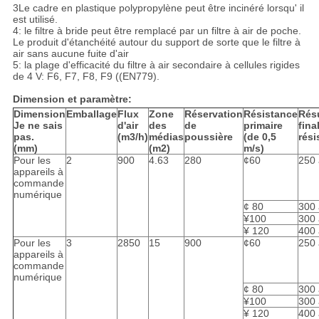
3Le cadre en plastique polypropylène peut être incinéré lorsqu' il
est utilisé.
4: le filtre à bride peut être remplacé par un filtre à air de poche.
Le produit d'étanchéité autour du support de sorte que le filtre à
air sans aucune fuite d'air
5: la plage d'efficacité du filtre à air secondaire à cellules rigides
de 4 V: F6, F7, F8, F9 ((EN779).
Dimension et paramètre:
Dimension
Emballage
Flux
Zone
Réservation
Résistance
Résu
Je ne sais
d'air
des
de
primaire
fina
pas.
(m3/h)
médias
poussière
(de 0,5
rési
(mm)
(m2)
m/s)
Pour les
2
900
4.63
280
¢60
250 
appareils à
commande
numérique
¢ 80
300 
¥100
300 
¥ 120
400 
Pour les
3
2850
15
900
¢60
250 
appareils à
commande
numérique
¢ 80
300 
¥100
300 
¥ 120
400 