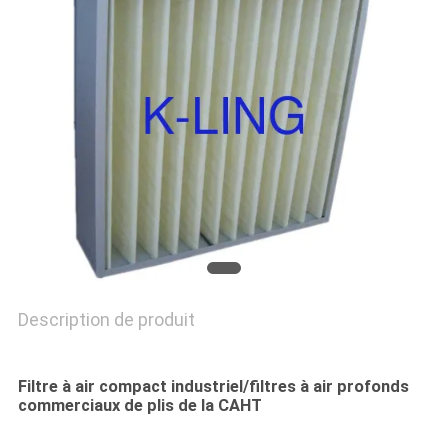
LES
AFFAIRES
PLAN
DU
SITE
POLITIQUE
DE
Description de produit
CONFIDENTIALITÉ
Filtre à air compact industriel/filtres à air profonds
commerciaux de plis de la CAHT