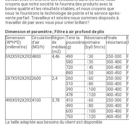
croyons que notre société te fournira des produits avec la
bonne qualité et les résultats stables, et nous croyons que
nous te fournirons la technologie de pointe et le service après-
vente parfait. Travailleur et sincère nous sommes disposés à
travailler de pair avec vous pour créer brillant !
Dimension et paramètre ;
Filtre à air profond de plis
Dimension
Circulation
Région
Tenir la
Résistance
Finale
E
(W*H*D)
d'air
de
poussière
primaire
résistance
(
(millimètre)
(M3/h)
médias
(g)
(by0.5m/s)
(m2)
592X592X292
4800
4,46
490
〈30
250-300
F
580
〈35
300-400
F
720
〈45
300-400
F
880
〈50
400-450
F
287X592X292
2600
2,4
260
〈60
250-300
F
310
〈80
300-400
F
390
〈100
300-400
F
478
〈120
400-450
F
490X592X292
4100
3,78
410
〈60
250-300
F
490
〈80
300-400
F
600
〈100
300-400
F
750
〈120
400-450
F
La taille adaptée aux besoins du client est disponible