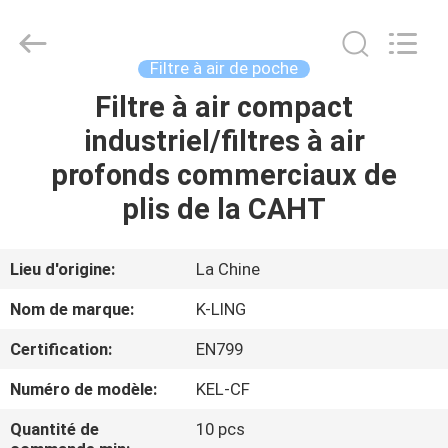
2026
KeLing
Purification
Technology
Company.
Filtre à air de poche
All
Rights
Reserved.
Filtre à air compact
À
industriel/filtres à air
LA
profonds commerciaux de
MAISON
plis de la CAHT
PRODUITS
Lieu d'origine:
La Chine
À
Nom de marque:
K-LING
PROPOS
Certification:
EN799
DE
Numéro de modèle:
KEL-CF
NOUS
Quantité de
10 pcs