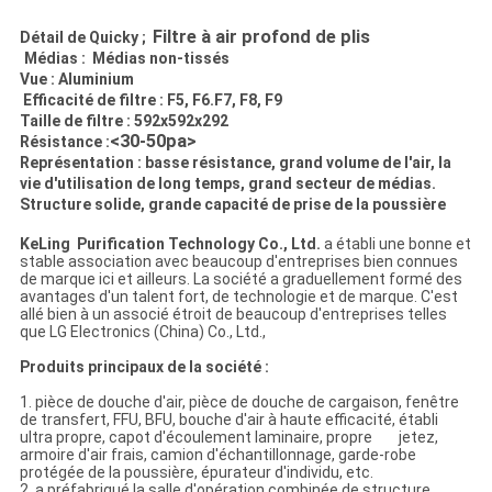
Filtre à air profond de plis
Détail de Quicky ;
Médias : Médias non-tissés
Vue : Aluminium
Efficacité de filtre : F5, F6.F7, F8, F9
Taille de filtre : 592x592x292
<30-50pa>
Résistance :
Représentation : basse résistance, grand volume de l'air, la
vie d'utilisation de long temps, grand secteur de médias.
Structure solide, grande capacité de prise de la poussière
KeLing Purification Technology Co., Ltd.
a établi une bonne et
stable association avec beaucoup d'entreprises bien connues
de marque ici et ailleurs. La société a graduellement formé des
avantages d'un talent fort, de technologie et de marque. C'est
allé bien à un associé étroit de beaucoup d'entreprises telles
que LG Electronics (China) Co., Ltd.,
Produits principaux de la société :
1. pièce de douche d'air, pièce de douche de cargaison, fenêtre
de transfert, FFU, BFU, bouche d'air à haute efficacité, établi
ultra propre, capot d'écoulement laminaire, propre jetez,
armoire d'air frais, camion d'échantillonnage, garde-robe
protégée de la poussière, épurateur d'individu, etc.
2. a préfabriqué la salle d'opération combinée de structure