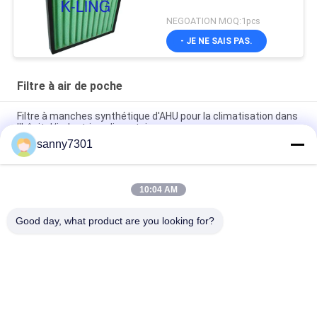
NEGOATION MOQ:1pcs
- JE NE SAIS PAS.
Filtre à air de poche
Filtre à manches synthétique d'AHU pour la climatisation dans
l'hôpital/industries alimentaires
sanny7301
Efficacité F8 multi de fibre de verre de système de la CAHT -
filtre à air F6 de poche - pour la serre chaude
10:04 AM
Filtre à air compact industriel/filtres à air profonds
commerciaux de plis de la CAHT
Good day, what product are you looking for?
Catégories populaires
Tous
Tunnel De Douche 
Douche D'air De 
D'air
Cleanroom