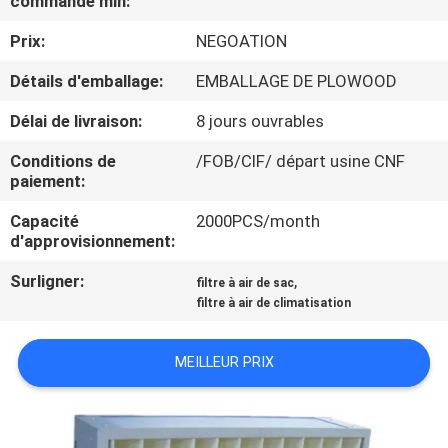
commande min:
VISITE
Prix:
NEGOATION
DE
L'USINE
Détails d'emballage:
EMBALLAGE DE PLOWOOD
Délai de livraison:
8 jours ouvrables
CONTRÔLE
Conditions de
/FOB/CIF/ départ usine CNF
DE
paiement:
LA
Capacité
2000PCS/month
d'approvisionnement:
QUALITÉ
Surligner:
,
filtre à air de sac
filtre à air de climatisation
NOUS
CONTACTER
MEILLEUR PRIX
NOUVELLES