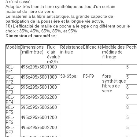
à s'est cassé
Adoptez très bien la fibre synthétique au lieu d'un certain
matériel de fibre de verre
Le matériel a la fibre antistatique, la grande capacité de
participation de la poussière et la longue vie active.
10)
L'efficacité de maille de poche a le type cinq différent pour le
choix : 35%, 45%, 65%, 85%, et 95%
Dimension et paramètre :
Modèle
Dimensions
Flux
Résistance
Efficacité
Modèle des
Poch
(millimètre)
d'air
initiale
médias de
évalué
filtrage
m3/h
KEL-
495x295x500
1000
5
PF1
50-65pa
F5-F9
fibre
KEL-
495x495x500
1800
5
synthétique
PF2
Fibres de
KEL-
595x295x500
1300
6
verre
PF3
KEL-
595x495x500
2200
6
PF4
KEL-
595x595x500
2600
8
PF5
KEL-
495x295x600
1200
5
PF6
KEL-
495x495x600
2200
5
PF7