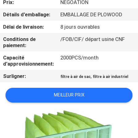
Prix:
NEGOATION
VISITE
DE
Détails d'emballage:
EMBALLAGE DE PLOWOOD
L'USINE
Délai de livraison:
8 jours ouvrables
Conditions de
/FOB/CIF/ départ usine CNF
CONTRÔLE
paiement:
DE
Capacité
2000PCS/month
d'approvisionnement:
LA
QUALITÉ
Surligner:
,
filtre à air de sac
filtre à air industriel
MEILLEUR PRIX
NOUS
CONTACTER
NOUVELLES