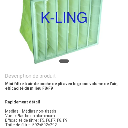
LES
AFFAIRES
PLAN
DU
SITE
POLITIQUE
Description de produit
DE
Mini filtre à air de poche de pli avec le grand volume de l'air,
efficacité du milieu F8/F9
CONFIDENTIALITÉ
Rapidement détail
Médias : Médias non-tissés
Vue : /Plastic en aluminium
Efficacité de filtre : F5, F6.F7, F8, F9
Taille de filtre : 592x592x292