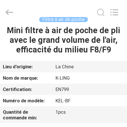
2026
KeLing
Purification
Technology
Company.
Filtre à air de poche
All
Rights
Reserved.
Mini filtre à air de poche de pli
À
avec le grand volume de l'air,
LA
efficacité du milieu F8/F9
MAISON
PRODUITS
Lieu d'origine:
La Chine
Nom de marque:
K-LING
À
Certification:
EN799
PROPOS
Numéro de modèle:
KEL-BF
DE
Quantité de
1pcs
NOUS
commande min: