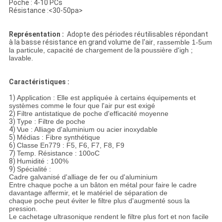
Poche : 4-10 PCs
Résistance :
<30-50pa>
Représentation :
Adopte des périodes réutilisables répondant
à
la
basse résistance en grand volume de l'air
, rassemble 1-5um
la particule, capacité de chargement de
la
poussière d'igh ;
lavable.
Caractéristiques :
1)
Application : Elle est appliquée à certains équipements et
systèmes comme le four que l'air pur est exigé
2)
Filtre antistatique de poche d'efficacité moyenne
3)
Type : Filtre de poche
4)
Vue : Alliage d'aluminium ou acier inoxydable
5)
Médias : Fibre synthétique
6)
Classe En779 : F5, F6, F7, F8, F9
7)
Temp. Résistance : 100oC
8)
Humidité : 100%
9)
Spécialité :
Cadre galvanisé d'alliage de fer ou d'aluminium
Entre chaque poche a un bâton en métal pour faire le cadre
davantage affermir, et le matériel de séparation de
chaque poche peut éviter le filtre plus d'augmenté sous la
pression.
Le cachetage ultrasonique rendent le filtre plus fort et non facile