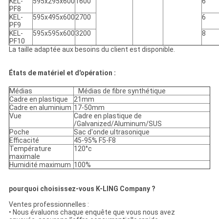
KEL-
595x295x600
1600
6
PF8
KEL-
595x495x600
2700
6
PF9
KEL-
595x595x600
3200
8
PF10
La taille adaptée aux besoins du client est disponible.
États de matériel et d'opération :
Médias
Médias de fibre synthétique
Cadre en plastique
21mm
Cadre en aluminium
17-50mm
Vue
Cadre en plastique de
/Galvanized/Aluminum/SUS
Poche
Sac d'onde ultrasonique
Efficacité
45-95% F5-F8
Température
120°c
maximale
Humidité maximum
100%
pourquoi choisissez-vous K-LING Company ?
Ventes professionnelles :
• Nous évaluons chaque enquête que vous nous avez