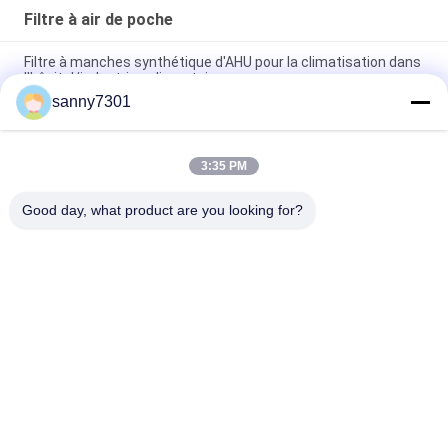
Filtre à air de poche
Filtre à manches synthétique d'AHU pour la climatisation dans
l'hôpital/industries alimentaires
sanny7301
Efficacité F8 multi de fibre de verre de système de la CAHT -
filtre à air F6 de poche - pour la serre chaude
3:35 PM
Filtre à air compact industriel/filtres à air profonds
commerciaux de plis de la CAHT
Good day, what product are you looking for?
Catégories populaires
Tous
Tunnel De Douche 
Douche D'air De 
D'air
Cleanroom
Douche D'air D'acier 
Boîte De Passage 
Inoxydable
De Cleanroom
Boîte De Passage 
Cabine De 
De Douche D'air
Distribution