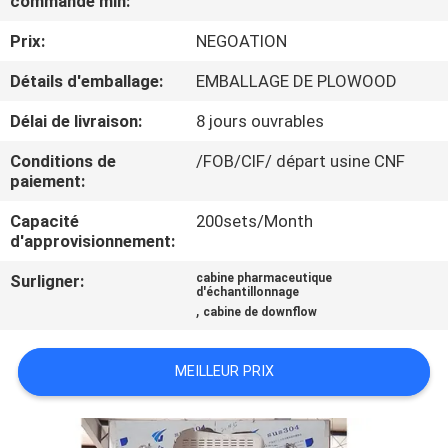
commande min:
VISITE
Prix:
NEGOATION
DE
L'USINE
Détails d'emballage:
EMBALLAGE DE PLOWOOD
Délai de livraison:
8 jours ouvrables
CONTRÔLE
Conditions de
/FOB/CIF/ départ usine CNF
DE
paiement:
LA
Capacité
200sets/Month
d'approvisionnement:
QUALITÉ
Surligner:
cabine pharmaceutique
d'échantillonnage
,
NOUS
cabine de downflow
CONTACTER
MEILLEUR PRIX
NOUVELLES