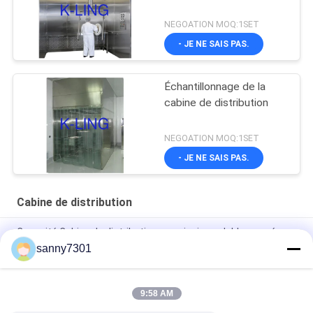
NEGOATION MOQ:1SET
- JE NE SAIS PAS.
Échantillonnage de la
cabine de distribution
NEGOATION MOQ:1SET
- JE NE SAIS PAS.
Cabine de distribution
Capacité Cabine de distribution en acier inoxydable avec écran
LCD et taille personnalisée
sanny7301
Écran tactile Bureau d'échantillonnage en acier inoxydable
Couleur argenté 220V/50Hz
9:58 AM
Cabine automatique de pesage en acier inoxydable