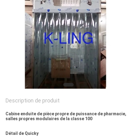
LES
AFFAIRES
PLAN
DU
SITE
POLITIQUE
DE
CONFIDENTIALITÉ
Description de produit
Cabine enduite de pièce propre de puissance de pharmacie,
salles propres modulaires de la classe 100
Détail de Quicky