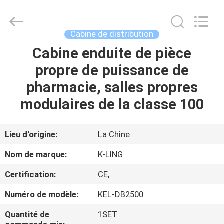
2026
KeLing
Purification
Technology
Company.
Cabine de distribution
All
Rights
Reserved.
Cabine enduite de pièce
À
propre de puissance de
LA
pharmacie, salles propres
MAISON
modulaires de la classe 100
PRODUITS
Lieu d'origine:
La Chine
À
Nom de marque:
K-LING
PROPOS
Certification:
CE,
DE
Numéro de modèle:
KEL-DB2500
NOUS
Quantité de
1SET