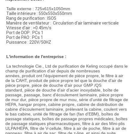
Taille externe : 725x615x1050mm
Taille intérieure : 550x550x550mm
Rang de purification : ISO5
Manière de ventilateur : Circulation d'air laminaire verticale
Vitesse d'air : >0.45m/s
Port de DOP : PCs 1
Port de PAO : PCs 1
Puissance : 220V/50HZ
L'information de l'entreprise :
La technologie Cie., Ltd de purification de Keling occupé dans le
champ de purification d'air depuis de nombreuses
années, produit ont l'équipement de pièce propre, le filtre à air
de la CAHT, produit de pièce propre tel que la douche d'air de
pièce propre, pièce de douche d'air pour GMP /QS
standard, pièce de douche d'air d'acier inoxydable, boîte de
passage, passage, banc d'écoulement laminaire, pièce propre
de mur dur, pièce propre de mur mou, série d'unité de filtrage de
HEPA, hangar propre, cabine propre, cabine de distribution de
cabine d'écoulement laminaire, prélevant la cabine, coulent vers
le bas cabine, unité de filtrage de fan (fan d'EBM), boîtes de
passage statiques, boîtes de passage propres médicales, boîtes
de passage statiques pharmaceutiques, filtre à air des Mini-plis
ULPA/HEPA, filtre de V-cellule, filtre à air de poche, filtre à air de
panneau, filtre à air de sac, filtre de z-line, et ainsi de suite.