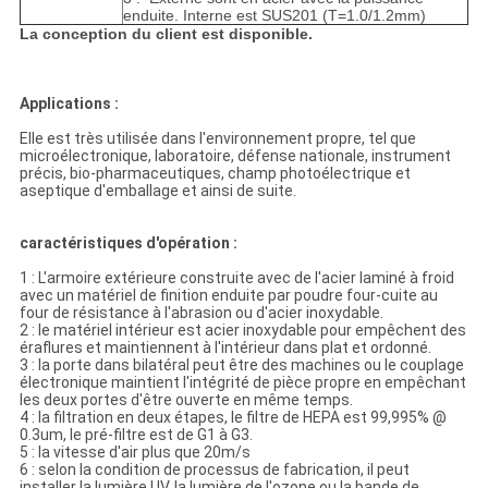
enduite. Interne est SUS201 (T=1.0/1.2mm)
La conception du client est disponible.
Applications :
Elle est très utilisée dans l'environnement propre, tel que
microélectronique, laboratoire, défense nationale, instrument
précis, bio-pharmaceutiques, champ photoélectrique et
aseptique d'emballage et ainsi de suite.
caractéristiques d'opération :
1 : L'armoire extérieure construite avec de l'acier laminé à froid
avec un matériel de finition enduite par poudre four-cuite au
four de résistance à l'abrasion ou d'acier inoxydable.
2 : le matériel intérieur est acier inoxydable pour empêchent des
éraflures et maintiennent à l'intérieur dans plat et ordonné.
3 : la porte dans bilatéral peut être des machines ou le couplage
électronique maintient l'intégrité de pièce propre en empêchant
les deux portes d'être ouverte en même temps.
4 : la filtration en deux étapes, le filtre de HEPA est 99,995% @
0.3um, le pré-filtre est de G1 à G3.
5 : la vitesse d'air plus que 20m/s
6 : selon la condition de processus de fabrication, il peut
installer la lumière UV, la lumière de l'ozone ou la bande de