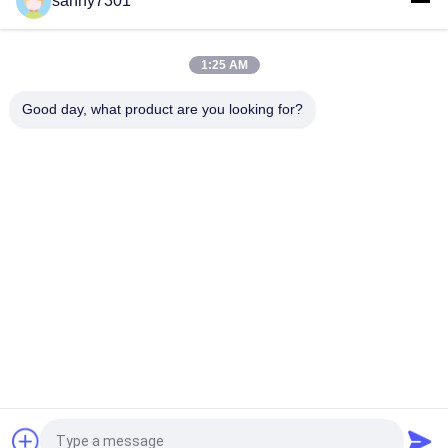
sanny7301
Passage de pièce propre de système de contrôle de PLC par le
contrat avec la ligne de convoyeur
1:25 AM
Double boîte de passage personnalisable de douche d'air de
porte d'oscillation avec la garantie de 1 an
Good day, what product are you looking for?
Catégories populaires
Tous
Tunnel De Douche 
Douche D'air De 
D'air
Cleanroom
Douche D'air D'acier 
Boîte De Passage 
Inoxydable
De Cleanroom
Boîte De Passage 
Cabine De 
De Douche D'air
Distribution
Pièce Propre De 
Unité De Filtre 
Softwall
Ventilateur
Demandez un devis