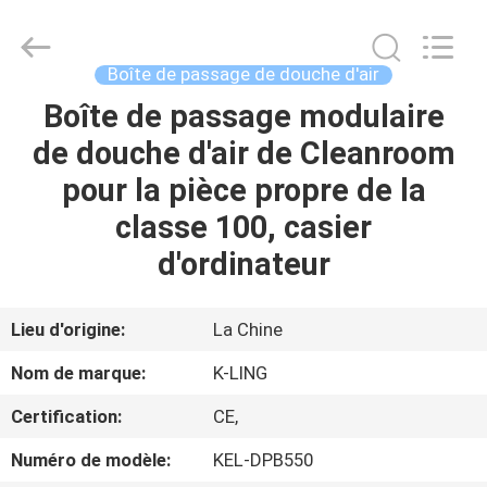
2026
KeLing
Purification
Technology
Company.
Boîte de passage de douche d'air
All
Rights
Reserved.
Boîte de passage modulaire
À
de douche d'air de Cleanroom
LA
pour la pièce propre de la
MAISON
classe 100, casier
PRODUITS
d'ordinateur
À
Lieu d'origine:
La Chine
PROPOS
Nom de marque:
K-LING
DE
Certification:
CE,
NOUS
Numéro de modèle:
KEL-DPB550