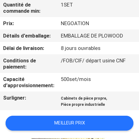
VISITE
Quantité de
1SET
commande min:
DE
Prix:
NEGOATION
L'USINE
Détails d'emballage:
EMBALLAGE DE PLOWOOD
CONTRÔLE
Délai de livraison:
8 jours ouvrables
DE
Conditions de
/FOB/CIF/ départ usine CNF
LA
paiement:
QUALITÉ
Capacité
500set/mois
d'approvisionnement:
NOUS
Surligner:
,
Cabinets de pièce propre
Pièce propre industrielle
CONTACTER
MEILLEUR PRIX
NOUVELLES