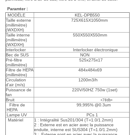
Paramter :
MODÈLE
KEL-DPB550
Taille externe
725X615X1050mm
(millimètre)
(WXDXH)
Taille interne
550X550X550mm
(millimètre)
(WXDXH)
Interlocker
Interlocker électronique
Bec de SUS
NON
Pré-filtre
525x275x17
(millimètre)
Filtre de HEPA
484x484x69
(millimètre)
Circulation
1200m3/h
d'air (m/s)
Puissance de
220V/50HZ 750w (1set)
fan
Bruit
<78db>
Filtre de
99,995% @0.3um
HEPA
Lampe UV
PCs 1
Matériel
1 : Intégralité Sus201/304 (T=1.0/1.2mm)
2 : Externe est en acier avec la puissance
enduite, interne est SUS304 (T=1.0/1.2mm)
3 : Externe sont en acier avec la puissance