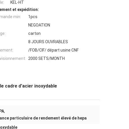
e:
KEL-HT
ement et expédition:
mande min:
1pcs
NEGOATION
ge:
carton
8 JOURS OUVRABLES
iement:
/FOB/CIF/ départ usine CNF
ovisionnement:
2000 SETS/MONTH
le cadre d'acier inoxydable
EPA
,
stance particulaire de rendement élevé de hepa
inoxydable