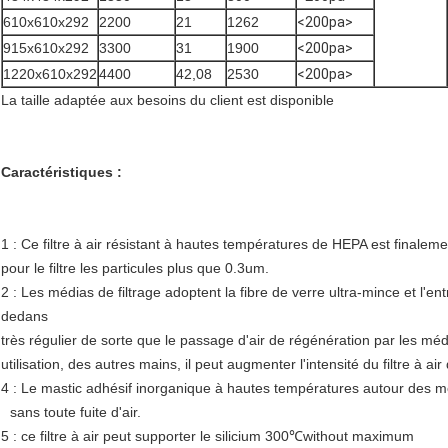
610x610x292
2200
21
1262
<200pa>
915x610x292
3300
31
1900
<200pa>
1220x610x292
4400
42,08
2530
<200pa>
La taille adaptée aux besoins du client est disponible
Caractéristiques :
1 : Ce filtre à air résistant à hautes températures de HEPA est finaleme
pour le filtre les particules plus que 0.3um.
2 : Les médias de filtrage adoptent la fibre de verre ultra-mince et l
dedans
très régulier de sorte que le passage d'air de régénération par les média
utilisation, des autres mains, il peut augmenter l'intensité du filtre à ai
4 : Le mastic adhésif inorganique à hautes températures autour des médi
sans toute fuite d'air.
5 : ce filtre à air peut supporter le silicium 300℃without maximum