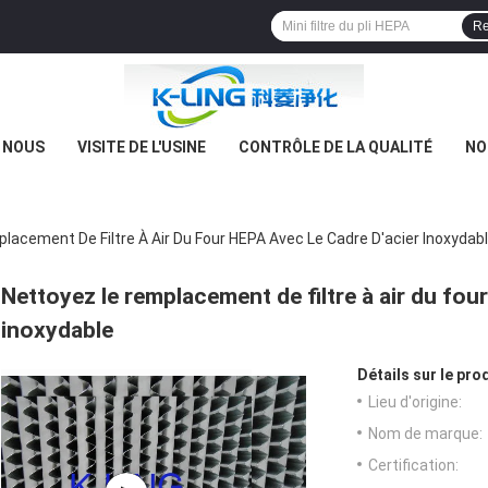
Re
E NOUS
VISITE DE L'USINE
CONTRÔLE DE LA QUALITÉ
NO
lacement De Filtre À Air Du Four HEPA Avec Le Cadre D'acier Inoxydab
Nettoyez le remplacement de filtre à air du fou
inoxydable
Détails sur le prod
Lieu d'origine:
Nom de marque:
Certification: