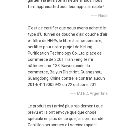
gardent la livraison à l'heure à nous, nous
font appreicated pour leur appui aimable !
—— Nasir
C'est de certifier que nous avons acheté le
type d'U tunnel de douche d'air, douche d'air
et filtre de HEPA, le filtre à air secondaire,
perfilter pour notre projet de KeLing
Purification Technology Co. Ltd, place de
commerce de 3C01 Tian Feng, le mi
bâtiment, no. 133, Baiyun poids du
commerce, Baiyun Disctrict, Guangzhou,
Guangdong, Chine contre le contrat aucun :
2014/4119005942 du 22 octobre, 201
—— IATEC, Argentine
Le produit est arrivé plus rapidement que
prévu et ils ont envoyé quelque chose
spéciale en plus de ce que j'ai commandé.
Gentilles personnes et service rapide !