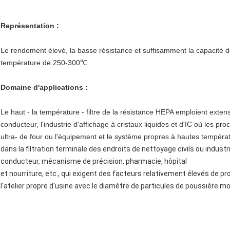
Représentation :
Le rendement élevé, la basse résistance et suffisamment la capacité de
température de 250-300℃
Domaine d'applications :
Le haut - la température - filtre de la résistance HEPA emploient exten
conducteur, l'industrie d'affichage à cristaux liquides et d'IC où les pr
ultra- de four ou l'équipement et le système propres à hautes températu
dans la filtration terminale des endroits de nettoyage civils ou industri
conducteur, mécanisme de précision, pharmacie, hôpital
et nourriture, etc., qui exigent des facteurs relativement élevés de prop
l'atelier propre d'usine avec le diamètre de particules de poussière m