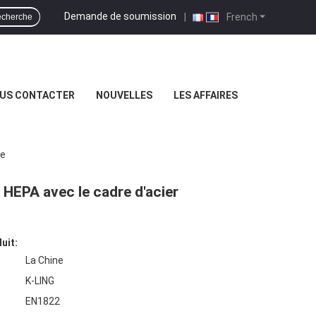
Demande de soumission
|
French
cherche
US CONTACTER
NOUVELLES
LES AFFAIRES
le
r HEPA avec le cadre d'acier
uit:
La Chine
K-LING
EN1822