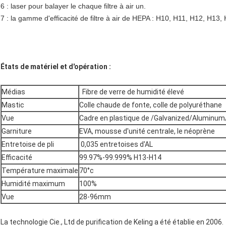
6 : laser pour balayer le chaque filtre à air un.
7 : la gamme d'efficacité de filtre à air de HEPA : H10, H11, H12, 
États de matériel et d'opération :
Médias
Fibre de verre de humidité élevé
Mastic
Colle chaude de fonte, colle de polyuréthane
Vue
Cadre en plastique de /Galvanized/Aluminu
Garniture
EVA, mousse d'unité centrale, le néoprène
Entretoise de pli
0,035 entretoises d'AL
Efficacité
99.97%-99.999% H13-H14
Température maximale
70°c
Humidité maximum
100%
Vue
28-96mm
La technologie Cie., Ltd de purification de Keling a été établie en 2006.