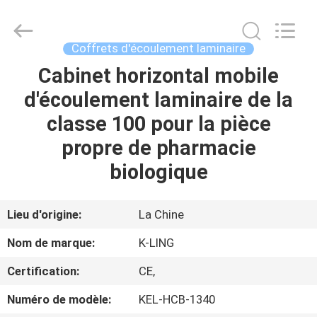
2026
KeLing
Purification
Technology
Company.
Coffrets d'écoulement laminaire
All
Rights
Reserved.
Cabinet horizontal mobile
À
d'écoulement laminaire de la
LA
classe 100 pour la pièce
MAISON
propre de pharmacie
PRODUITS
biologique
À
Lieu d'origine:
La Chine
PROPOS
Nom de marque:
K-LING
DE
Certification:
CE,
NOUS
Numéro de modèle:
KEL-HCB-1340