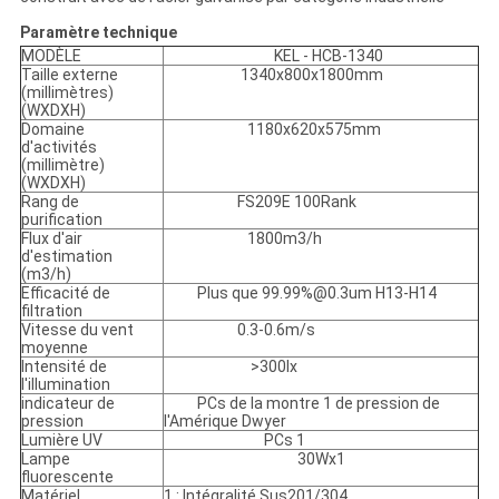
Paramètre technique
MODÈLE
KEL - HCB-1340
Taille externe
1340x800x1800mm
(millimètres)
(WXDXH)
Domaine
1180x620x575mm
d'activités
(millimètre)
(WXDXH)
Rang de
FS209E 100Rank
purification
Flux d'air
1800m3/h
d'estimation
(m3/h)
Efficacité de
Plus que 99.99%@0.3um H13-H14
filtration
Vitesse du vent
0.3-0.6m/s
moyenne
Intensité de
>300lx
l'illumination
indicateur de
PCs de la montre 1 de pression de
pression
l'Amérique Dwyer
Lumière UV
PCs 1
Lampe
30Wx1
fluorescente
Matériel
1 : Intégralité Sus201/304.