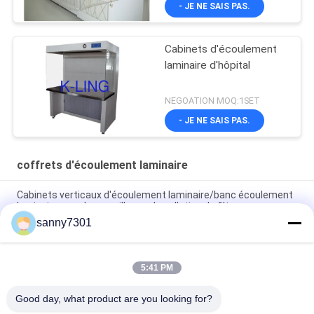
- JE NE SAIS PAS.
Cabinets d'écoulement
laminaire d'hôpital
NEGOATION MOQ:1SET
- JE NE SAIS PAS.
coffrets d'écoulement laminaire
Cabinets verticaux d'écoulement laminaire/banc écoulement
laminaire avec la surveillance de pollution de filtre
sanny7301
Banque de débit laminaire de classe 100 avec base haute de
650 mm, fonctionnement silencieux
5:41 PM
Banc vertical d'écoulement laminaire de système
pneumatique de Cabinets réglables d'écoulement laminaire
Good day, what product are you looking for?