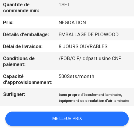
VISITE
Quantité de
1SET
commande min:
DE
Prix:
NEGOATION
L'USINE
Détails d'emballage:
EMBALLAGE DE PLOWOOD
CONTRÔLE
Délai de livraison:
8 JOURS OUVRABLES
DE
Conditions de
/FOB/CIF/ départ usine CNF
LA
paiement:
QUALITÉ
Capacité
500Sets/month
d'approvisionnement:
NOUS
Surligner:
,
banc propre d'écoulement laminaire
équipement de circulation d'air laminaire
CONTACTER
MEILLEUR PRIX
NOUVELLES