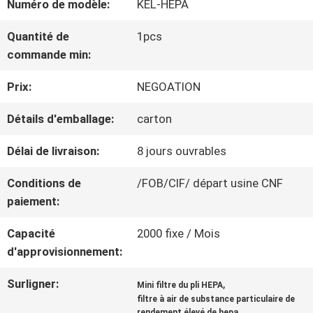
Numéro de modèle:
KEL-HEPA
NOUS
Quantité de
1pcs
commande min:
VISITE
Prix:
NEGOATION
DE
Détails d'emballage:
carton
L'USINE
Délai de livraison:
8 jours ouvrables
Conditions de
/FOB/CIF/ départ usine CNF
CONTRÔLE
paiement:
DE
Capacité
2000 fixe / Mois
d'approvisionnement:
LA
QUALITÉ
Surligner:
,
Mini filtre du pli HEPA
filtre à air de substance particulaire de
rendement élevé de hepa