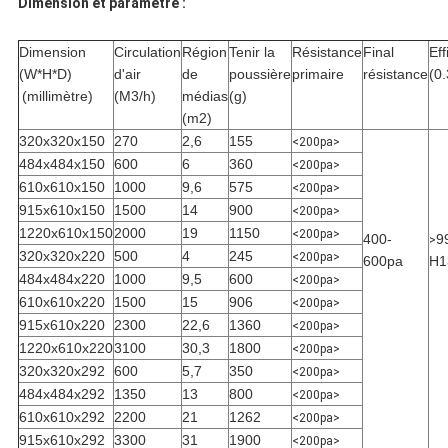
Dimension et paramètre :
Dimension
Circulation
Région
Tenir la
Résistance
Final
Eff
(W*H*D)
d'air
de
poussière
primaire
résistance
(0
(millimètre)
(M3/h)
médias
(g)
(m2)
320x320x150
270
2,6
155
<200pa>
484x484x150
600
6
360
<200pa>
610x610x150
1000
9,6
575
<200pa>
915x610x150
1500
14
900
<200pa>
1220x610x150
2000
19
1150
<200pa>
400-
9
>
320x320x220
500
4
245
<200pa>
600pa
H1
484x484x220
1000
9,5
600
<200pa>
610x610x220
1500
15
906
<200pa>
915x610x220
2300
22,6
1360
<200pa>
1220x610x220
3100
30,3
1800
<200pa>
320x320x292
600
5,7
350
<200pa>
484x484x292
1350
13
800
<200pa>
610x610x292
2200
21
1262
<200pa>
915x610x292
3300
31
1900
<200pa>