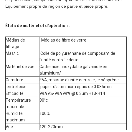
Équipement propre de région de partie et pièce propre.
États de matériel et d'opération :
Médias de
Médias de fibre de verre
filtrage
Mastic
Colle de polyuréthane de composant de
l'unité centrale deux
Matériel de vue
Cadre acier inoxydable galvanisé/en
aluminium/
Garniture
EVA, mousse d'unité centrale, le néoprène
entretoise
papier d'aluminium épais de 0.035mm
Efficacité
99.99%-99.999% @ 0.3um H13-H14
Température
80°c
maximale
Humidité
100%
maximum
Vue
120-220mm