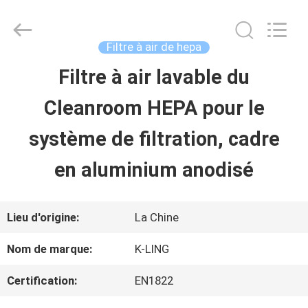
-
2026
KeLing
Purification
Filtre à air de hepa
Technology
Company.
Filtre à air lavable du
À
All
Rights
Reserved.
Cleanroom HEPA pour le
LA
système de filtration, cadre
MAISON
en aluminium anodisé
PRODUITS
Lieu d'origine:
La Chine
À
Nom de marque:
K-LING
PROPOS
Certification:
EN1822
DE