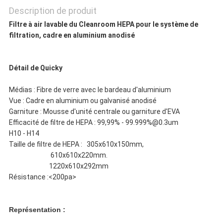
Description de produit
Filtre à air lavable du Cleanroom HEPA pour le système de
POLITIQUE
filtration, cadre en aluminium anodisé
DE
Détail de Quicky
CONFIDENTIALITÉ
Médias : Fibre de verre avec le bardeau d'aluminium
Vue : Cadre
en aluminium
ou galvanisé
anodisé
Garniture : Mousse d'unité centrale ou garniture d'EVA
Efficacité de filtre de HEPA : 99,99% - 99.999%@0.3um
H10 -
H14
Taille de filtre de HEPA : 305x610x150mm,
610x610x220mm.
1220x610x292mm
Résistance :
<200pa>
Représentation :