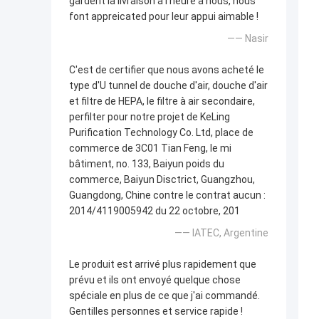
gardent la livraison à l'heure à nous, nous
font appreicated pour leur appui aimable !
—— Nasir
C'est de certifier que nous avons acheté le
type d'U tunnel de douche d'air, douche d'air
et filtre de HEPA, le filtre à air secondaire,
perfilter pour notre projet de KeLing
Purification Technology Co. Ltd, place de
commerce de 3C01 Tian Feng, le mi
bâtiment, no. 133, Baiyun poids du
commerce, Baiyun Disctrict, Guangzhou,
Guangdong, Chine contre le contrat aucun :
2014/4119005942 du 22 octobre, 201
—— IATEC, Argentine
Le produit est arrivé plus rapidement que
prévu et ils ont envoyé quelque chose
spéciale en plus de ce que j'ai commandé.
Gentilles personnes et service rapide !