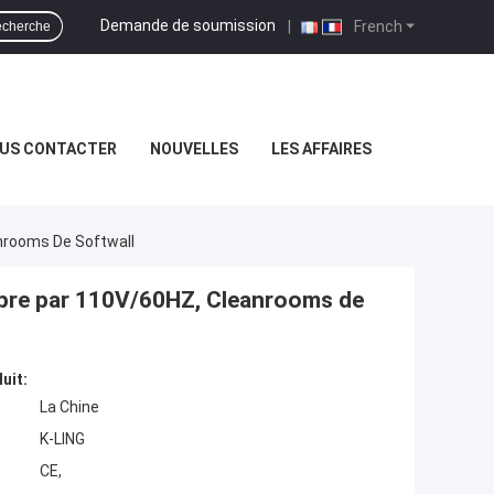
Demande de soumission
|
French
cherche
US CONTACTER
NOUVELLES
LES AFFAIRES
nrooms De Softwall
opre par 110V/60HZ, Cleanrooms de
uit:
La Chine
K-LING
CE,