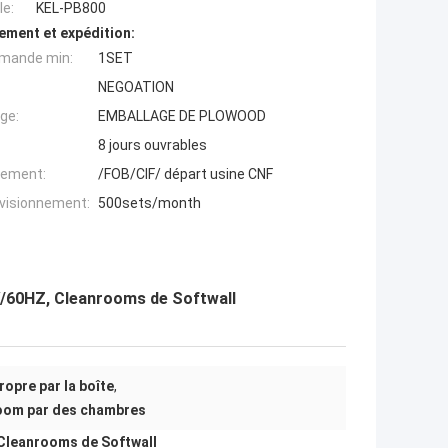
e:
KEL-PB800
ement et expédition:
mande min:
1SET
NEGOATION
ge:
EMBALLAGE DE PLOWOOD
8 jours ouvrables
iement:
/FOB/CIF/ départ usine CNF
ovisionnement:
500sets/month
V/60HZ, Cleanrooms de Softwall
opre par la boîte
,
oom par des chambres
 Cleanrooms de Softwall