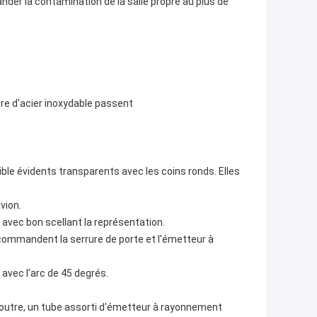
der la contamination de la salle propre au plus de
opre d'acier inoxydable passent
ible évidents transparents avec les coins ronds. Elles
vion.
avec bon scellant la représentation.
ommandent la serrure de porte et l'émetteur à
 avec l'arc de 45 degrés.
 outre, un tube assorti d'émetteur à rayonnement