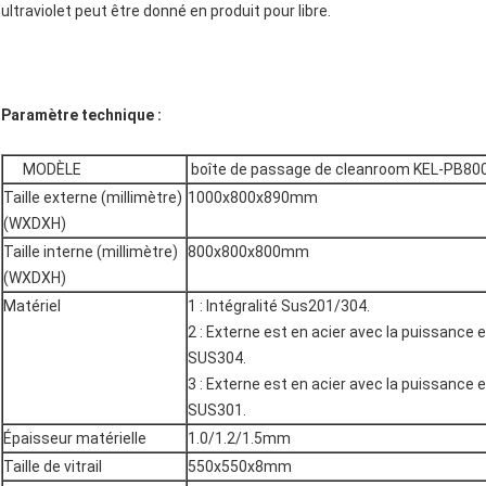
ultraviolet peut être donné en produit pour libre.
Paramètre technique :
MODÈLE
boîte de passage de cleanroom
KEL-PB80
Taille externe (millimètre)
1000x800x890mm
(WXDXH)
Taille interne (millimètre)
800x800x800mm
(WXDXH)
Matériel
1 : Intégralité Sus201/304.
2 : Externe est en acier avec la puissance e
SUS304.
3 : Externe est en acier avec la puissance e
SUS301.
Épaisseur matérielle
1.0/1.2/1.5mm
Taille de vitrail
550x550x8mm