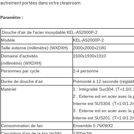
autrement portées dans votre cleanroom.
Paramètre :
Douche d'air de l'acier inoxydable KEL-AS2000P-2
Modèle
KEL-AS2000P-2
Taille externe (millimètre) (WXDXH)
2000x2000x2180
Domaine d'activités
1500x1930x1910
(millimètre) (WXDXH)
Personnes par cycle
2-4 personne
Durée de douche d'air
Prémonté à 12 seconde (réglabl
Matériel
1 : Intégralité Sus304. (T=1.0/
2 : Externe est en acier avec la
Interne est SUS304. (T=1.0/1.
3 : Externe est en acier avec la
Interne est SUS201. (T=1.0/1.
Consommation de fan
Ensemble 0.75KWX2
Circulation d'air de la fan (m3/h)
1300m3/h