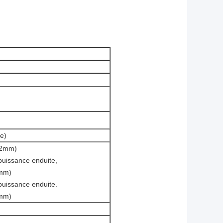
e)
1.2mm)
 puissance enduite,
2mm)
 puissance enduite.
2mm)