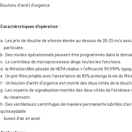
Boutons d'arrêt d'urgence
Caractéristiques d'opération :
a : Les jets de douche de vitesse élevée au-dessus de 20-25 m/s assu
particules.
b : Des modes opérationnels peuvent être programmés dans le domai
c : Le contrôleur de microprocesseur dirige toutes les fonctions.
d : la filtration Mini-plissée de HEPA réalise > l'efficacité 99,999% typi
e : Un pré-filtre jetable avec l'arrestance de 85% prolonge la vie du filtre
f : Un bouton d'arrêt d'urgence est monté des deux côtés de la douch
g : Les voyants de signalisation montés des deux côtés de l'extérieur 
du cleanroom.
h : Des ventilateurs centrifuges de manière permanente lubrifiés d
qu'inoxydable
buses d'air en acier.