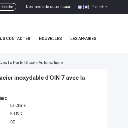
Demande de soumission
|
French
cherche
US CONTACTER
NOUVELLES
LES AFFAIRES
Avec La Porte Glissée Automatique
cier inoxydable d'OIN 7 avec la
uit:
La Chine
K-LING
CE