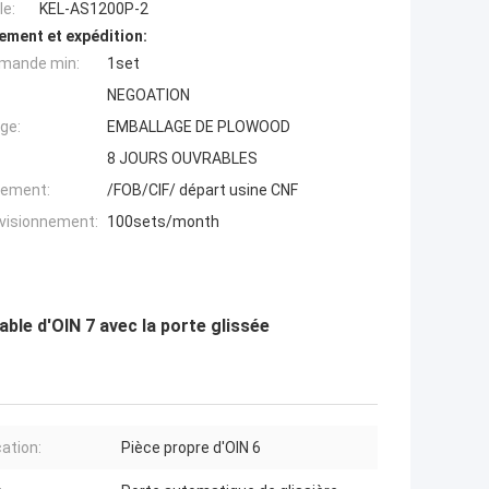
e:
KEL-AS1200P-2
ement et expédition:
mande min:
1set
NEGOATION
ge:
EMBALLAGE DE PLOWOOD
8 JOURS OUVRABLES
iement:
/FOB/CIF/ départ usine CNF
ovisionnement:
100sets/month
ble d'OIN 7 avec la porte glissée
cation:
Pièce propre d'OIN 6