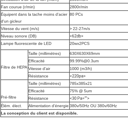
Fan courue (r/min)
2800r/min
Équipent dans la tache moins d'acier
80 PCs
d'un gicleur
Vitesse du vent (m/s)
>
22-27m/s
Niveau sonore (DB)
<62db>
Lampe fluorescente de LED
20wx2PCS
Taille (millimètres)
630X630X69mm
Efficacité
99.99%@0.3um
Filtre de HEPA
Vitesse d'air
1000 (m3/h)
Résistance
<220pa>
Taille (millimètres)
785x385x21
Efficacité
75% @ 5um
Pré-filtre
Résistance
<30 Pa="">
Élém. élect.
Alimentation d'énergie
380v/50Hz OU 380v/60Hz
La conception du client est disponible.