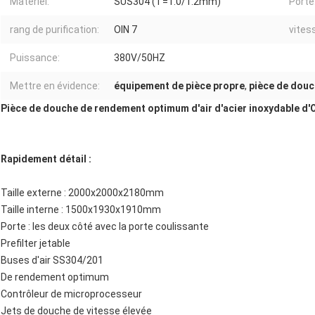
Matériel:
SUS304 (T=1.0/1.2mm)
Porte
rang de purification:
OIN 7
vitess
Puissance:
380V/50HZ
Mettre en évidence:
équipement de pièce propre
,
pièce de douc
Pièce de douche de rendement optimum d'air d'acier inoxydable d'O
Rapidement détail :
Taille externe : 2000x2000x2180mm
Taille interne : 1500x1930x1910mm
Porte : les deux côté avec la porte coulissante
Prefilter jetable
Buses d'air SS304/201
De rendement optimum
Contrôleur de microprocesseur
Jets de douche de vitesse élevée