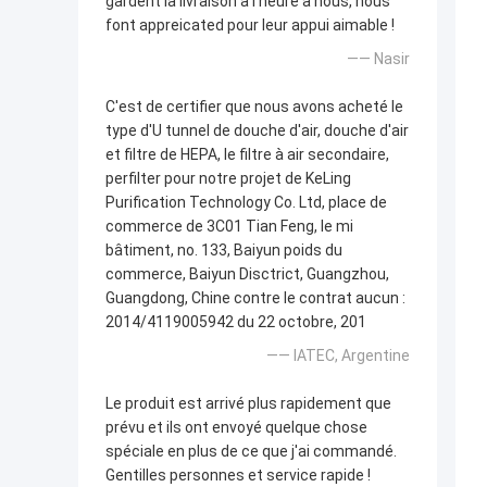
gardent la livraison à l'heure à nous, nous
font appreicated pour leur appui aimable !
—— Nasir
C'est de certifier que nous avons acheté le
type d'U tunnel de douche d'air, douche d'air
et filtre de HEPA, le filtre à air secondaire,
perfilter pour notre projet de KeLing
Purification Technology Co. Ltd, place de
commerce de 3C01 Tian Feng, le mi
bâtiment, no. 133, Baiyun poids du
commerce, Baiyun Disctrict, Guangzhou,
Guangdong, Chine contre le contrat aucun :
2014/4119005942 du 22 octobre, 201
—— IATEC, Argentine
Le produit est arrivé plus rapidement que
prévu et ils ont envoyé quelque chose
spéciale en plus de ce que j'ai commandé.
Gentilles personnes et service rapide !