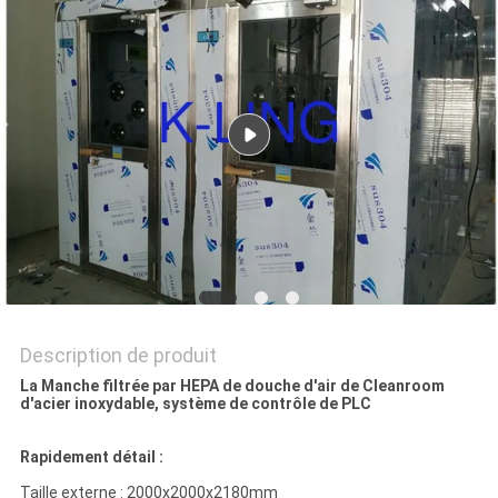
LES
AFFAIRES
PLAN
DU
SITE
POLITIQUE
DE
Description de produit
CONFIDENTIALITÉ
La Manche filtrée par HEPA de douche d'air de Cleanroom
d'acier inoxydable, système de contrôle de PLC
Rapidement détail :
Taille externe : 2000x2000x2180mm