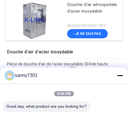
Douche d'air aérospatiale
d'acier inoxydable
NEGOATION MOQ:1SET
- JE NE SAIS PAS.
Douche d'air d'acier inoxydable
Pièce de douche d'air de l'acier inoxydable 304 de haute
performance avec la filtration de HEPA
sanny7301
Laboratoire médical de pièce propre de douche d'air d'acier
inoxydable de la classe 100
8:06 PM
Douche d'air de laboratoire animal intelligent/pièce propre de
semi-conducteur avec la porte automatique de glissière
Good day, what product are you looking for?
Catégories populaires
Tous