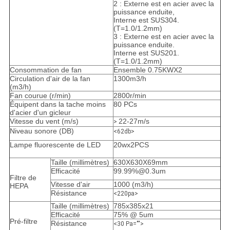
2 : Externe est en acier avec la
puissance enduite,
Interne est SUS304.
(T=1.0/1.2mm)
3 : Externe est en acier avec la
puissance enduite.
Interne est SUS201.
(T=1.0/1.2mm)
Consommation de fan
Ensemble 0.75KWX2
Circulation d'air de la fan
1300m3/h
(m3/h)
Fan courue (r/min)
2800r/min
Équipent dans la tache moins
80 PCs
d'acier d'un gicleur
Vitesse du vent (m/s)
22-27m/s
>
Niveau sonore (DB)
<62db>
Lampe fluorescente de LED
20wx2PCS
Taille (millimètres)
630X630X69mm
Efficacité
99.99%@0.3um
Filtre de
Vitesse d'air
1000 (m3/h)
HEPA
Résistance
<220pa>
Taille (millimètres)
785x385x21
Efficacité
75% @ 5um
Pré-filtre
Résistance
<30 Pa="">