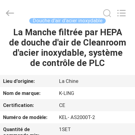
2026
KeLing
Purification
Technology
Company.
Douche d'air d'acier inoxydable
All
Rights
Reserved.
La Manche filtrée par HEPA
À
de douche d'air de Cleanroom
LA
d'acier inoxydable, système
MAISON
de contrôle de PLC
PRODUITS
Lieu d'origine:
La Chine
À
Nom de marque:
K-LING
PROPOS
Certification:
CE
DE
Numéro de modèle:
KEL- AS2000T-2
NOUS
Quantité de
1SET