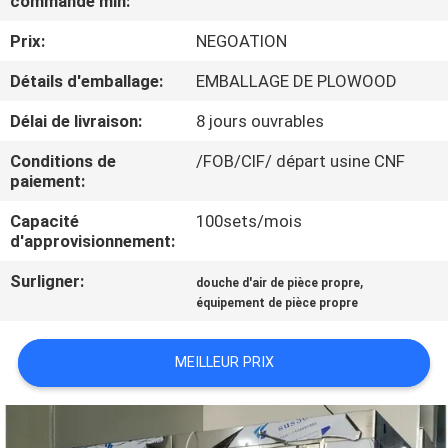
commande min:
VISITE
Prix:
NEGOATION
DE
L'USINE
Détails d'emballage:
EMBALLAGE DE PLOWOOD
Délai de livraison:
8 jours ouvrables
CONTRÔLE
Conditions de
/FOB/CIF/ départ usine CNF
DE
paiement:
LA
Capacité
100sets/mois
d'approvisionnement:
QUALITÉ
Surligner:
,
douche d'air de pièce propre
équipement de pièce propre
NOUS
CONTACTER
MEILLEUR PRIX
NOUVELLES