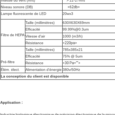
Vitesse du vent (m/s)
> 22-27m/s
Niveau sonore (DB)
<62db>
Lampe fluorescente de LED
20wx3
Taille (millimètres)
630X630X69mm
Efficacité
99.99%@0.3um
Filtre de HEPA
Vitesse d'air
1000 (m3/h)
Résistance
<220pa>
Taille (millimètres)
785x385x21
Efficacité
75% @ 5um
Pré-filtre
Résistance
<30 Pa="">
Élém. élect.
Alimentation d'énergie
380v/50Hz
La conception du client est disponible
Application :
Industrie biologique électronique de précision électronique de la mic