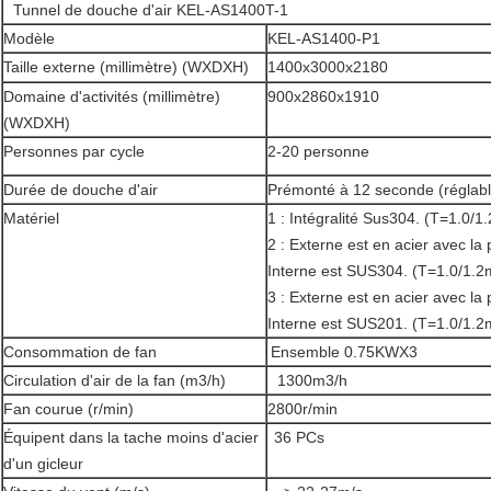
Tunnel de douche d'air KEL-AS1400T-1
Modèle
KEL-AS1400-P1
Taille externe (millimètre) (WXDXH)
1400x3000x2180
Domaine d'activités (millimètre)
900x2860x1910
(WXDXH)
Personnes par cycle
2-20 personne
Durée de douche d'air
Prémonté à 12 seconde (réglabl
Matériel
1 : Intégralité Sus304. (T=1.0/
2 : Externe est en acier avec la
Interne est SUS304. (T=1.0/1.
3 : Externe est en acier avec la
Interne est SUS201. (T=1.0/1.
Consommation de fan
Ensemble 0.75KWX3
Circulation d'air de la fan (m3/h)
1300m3/h
Fan courue (r/min)
2800r/min
Équipent dans la tache moins d'acier
36 PCs
d'un gicleur