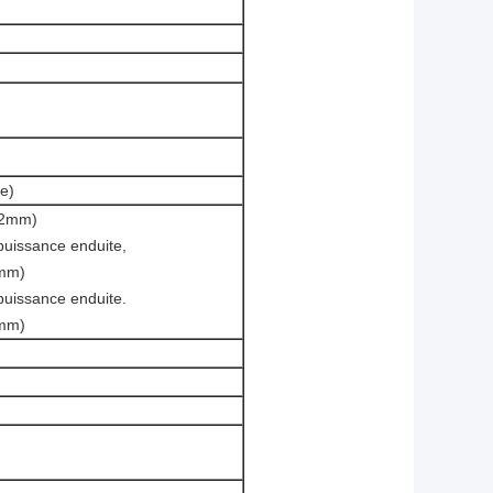
e)
1.2mm)
 puissance enduite,
2mm)
 puissance enduite.
2mm)