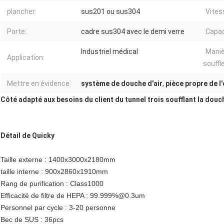
plancher:
sus201 ou sus304
Vitess
Porte:
cadre sus304 avec le demi verre
Capac
Industriel médical
Maniè
Application:
souffl
Mettre en évidence:
système de douche d'air
,
pièce propre de l
Côté adapté aux besoins du client du tunnel trois soufflant la douc
Détail de Quicky
Taille externe : 1400x3000x2180mm
taille interne : 900x2860x1910mm
Rang de purification : Class1000
Efficacité de filtre de HEPA : 99.999%@0.3um
Personnel par cycle : 3-20 personne
Bec de SUS : 36pcs