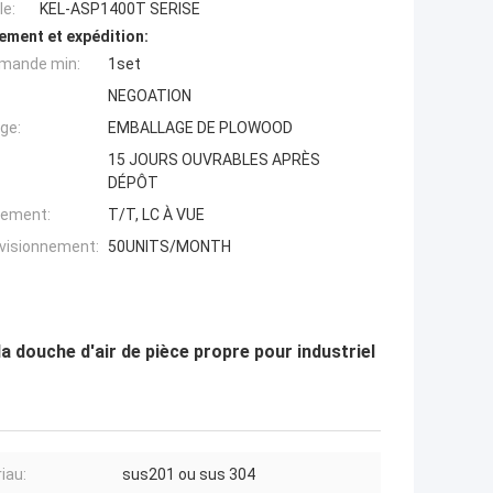
e:
KEL-ASP1400T SERISE
ement et expédition:
mande min:
1set
NEGOATION
ge:
EMBALLAGE DE PLOWOOD
15 JOURS OUVRABLES APRÈS
DÉPÔT
iement:
T/T, LC À VUE
ovisionnement:
50UNITS/MONTH
la douche d'air de pièce propre pour industriel
iau:
sus201 ou sus 304