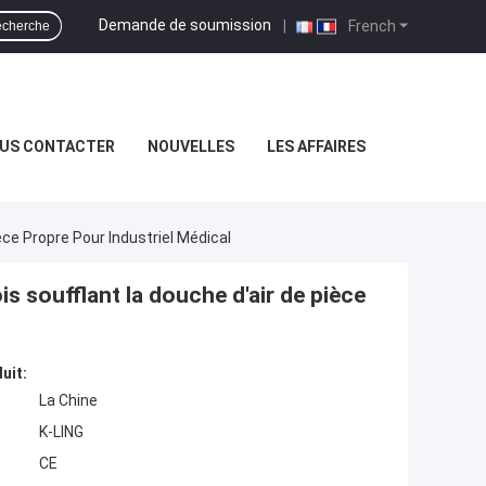
Demande de soumission
|
French
cherche
US CONTACTER
NOUVELLES
LES AFFAIRES
ce Propre Pour Industriel Médical
is soufflant la douche d'air de pièce
uit:
La Chine
K-LING
CE