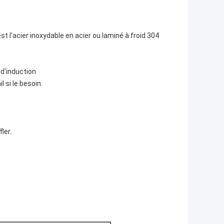
est l'acier inoxydable en acier ou laminé à froid 304
d'induction
l si le besoin.
ler.