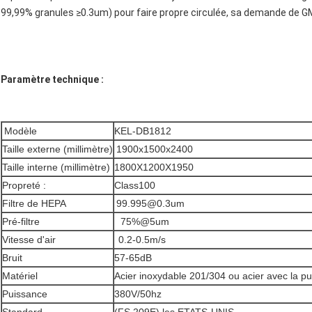
99,99% granules ≥0.3um) pour faire propre circulée, sa demande de
Paramètre technique :
Modèle
KEL-DB1812
Taille externe (millimètre)
1900x1500x2400
Taille interne (millimètre)
1800X1200X1950
Propreté :
Class100
Filtre de HEPA
99.995@0.3um
Pré-filtre
75%@5um
Vitesse d'air
0.2-0.5m/s
Bruit
57-65dB
Matériel
Acier inoxydable 201/304 ou acier avec la p
Puissance
380V/50hz