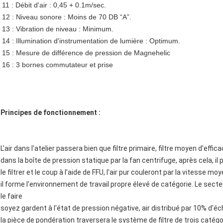
11 : Débit d'air : 0,45 + 0.1m/sec.
12 : Niveau sonore : Moins de 70 DB “A”.
13 : Vibration de niveau : Minimum.
14 : Illumination d'instrumentation de lumière : Optimum.
15 : Mesure de différence de pression de Magnehelic
16 : 3 bornes commutateur et prise
Principes de fonctionnement :
L'air dans l'atelier passera bien que filtre primaire, filtre moyen d'effic
dans la boîte de pression statique par la fan centrifuge, après cela, 
le filtrer et le coup à l'aide de FFU, l'air pur couleront par la vitesse
il forme l'environnement de travail propre élevé de catégorie. Le secte
le faire
soyez gardent à l'état de pression négative, air distribué par 10% d'
la pièce de pondération traversera le système de filtre de trois catégo