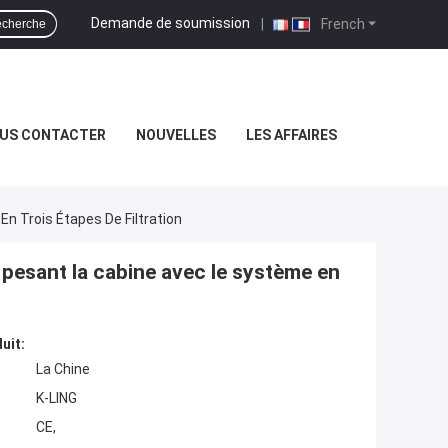
Demande de soumission
|
French
cherche
US CONTACTER
NOUVELLES
LES AFFAIRES
n Trois Étapes De Filtration
 pesant la cabine avec le système en
uit:
La Chine
K-LING
CE,