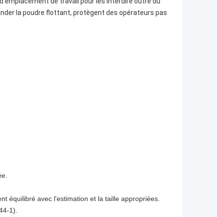
d'emplacement de travail pour les interdire outre du
der la poudre flottant, protègent des opérateurs pas
ée.
équilibré avec l'estimation et la taille appropriées.
44-1).