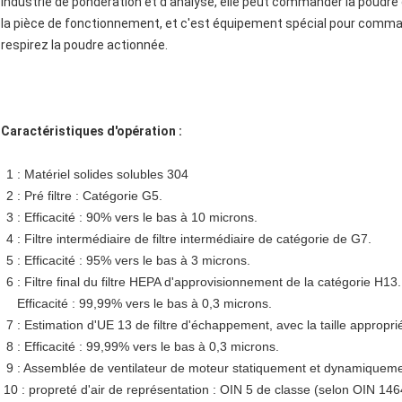
industrie de pondération et d'analyse, elle peut commander la poudre 
la pièce de fonctionnement, et c'est équipement spécial pour comman
respirez la poudre actionnée.
Caractéristiques d'opération :
1 : Matériel solides solubles 304
2 : Pré filtre : Catégorie G5.
3 : Efficacité : 90% vers le bas à 10 microns.
4 : Filtre intermédiaire de filtre intermédiaire de catégorie de G7.
5 : Efficacité : 95% vers le bas à 3 microns.
6 : Filtre final du filtre HEPA d'approvisionnement de la catégorie H13.
Efficacité : 99,99% vers le bas à 0,3 microns.
7 : Estimation d'UE 13 de filtre d'échappement, avec la taille appropri
8 : Efficacité : 99,99% vers le bas à 0,3 microns.
9 : Assemblée de ventilateur de moteur statiquement et dynamiquement 
10 : propreté d'air de représentation : OIN 5 de classe (selon OIN 146