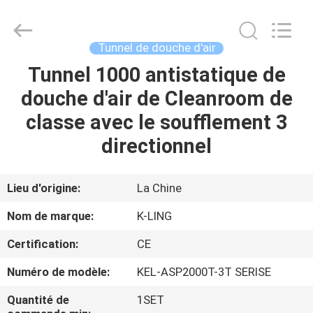
2026
KeLing
Purification
Technology
Company.
Tunnel de douche d'air
All
Rights
Reserved.
Tunnel 1000 antistatique de
À
douche d'air de Cleanroom de
LA
classe avec le soufflement 3
MAISON
directionnel
PRODUITS
Lieu d'origine:
La Chine
À
Nom de marque:
K-LING
PROPOS
Certification:
CE
DE
Numéro de modèle:
KEL-ASP2000T-3T SERISE
NOUS
Quantité de
1SET