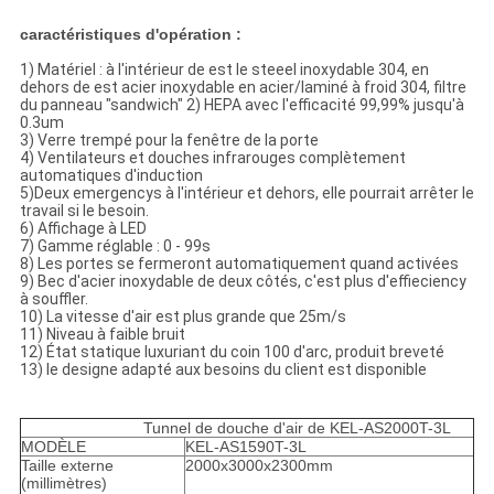
caractéristiques d'opération :
1) Matériel : à l'intérieur de est le steeel inoxydable 304, en
dehors de est acier inoxydable en acier/laminé à froid 304, filtre
du panneau "sandwich" 2) HEPA avec l'efficacité 99,99% jusqu'à
0.3um
3) Verre trempé pour la fenêtre de la porte
4) Ventilateurs et douches infrarouges complètement
automatiques d'induction
5)Deux emergencys à l'intérieur et dehors, elle pourrait arrêter le
travail si le besoin.
6) Affichage à LED
7) Gamme réglable : 0 - 99s
8) Les portes se fermeront automatiquement quand activées
9) Bec d'acier inoxydable de deux côtés, c'est plus d'effieciency
à souffler.
10) La vitesse d'air est plus grande que 25m/s
11) Niveau à faible bruit
12) État statique luxuriant du coin 100 d'arc, produit breveté
13) le designe adapté aux besoins du client est disponible
Tunnel de douche d'air de KEL-AS2000T-3L
MODÈLE
KEL-AS1590T-3L
Taille externe
2000x3000x2300mm
(millimètres)