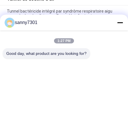
Tunnel bactéricide intégré par syndrôme respiratoire aigu
grave de douche d'air avec Spary désinfectant
sanny7301
Personnalisable à trois d'induction de porte de marchandises
d'air de tunnel automatique de douche
1:27 PM
La cabine de douche automatique d'air de porte coulissante
avec la poudre a enduit le moteur du mur/C.C
Good day, what product are you looking for?
Catégories populaires
Tous
Tunnel De Douche 
Douche D'air De 
D'air
Cleanroom
Douche D'air D'acier 
Boîte De Passage 
Inoxydable
De Cleanroom
Boîte De Passage 
Cabine De 
De Douche D'air
Distribution