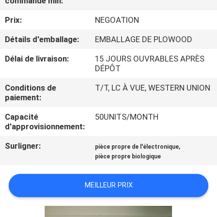
commande min:
VISITE
Prix:
NEGOATION
DE
L'USINE
Détails d'emballage:
EMBALLAGE DE PLOWOOD
Délai de livraison:
15 JOURS OUVRABLES APRÈS
DÉPÔT
CONTRÔLE
DE
Conditions de
T/T, LC À VUE, WESTERN UNION
paiement:
LA
Capacité
50UNITS/MONTH
QUALITÉ
d'approvisionnement:
Surligner:
,
pièce propre de l'électronique
NOUS
pièce propre biologique
CONTACTER
MEILLEUR PRIX
NOUVELLES