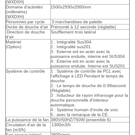
(WXDXH)
Domaine d'activités
1500x2930x2000mm
(millimètre)
(WXDXH)
Personnes par cycle
3 marchandises de palette
Durée de douche d'air
Prémonté à 12 seconde (réglable)
Direction de douche
Soufflement trois latéral
d'air
Matériel
1 : Intégralité Sus304.
(Option)
2 : Intégralité sus201.
3 : Externe est en acier avec la
puissance enduite, interne est SUS304.
4 : Externe est en acier avec la
puissance enduite. Interne est SUS201.
Système de contrôle
1 : Système de contrôle de PCL avec
l'affichage à LED Pendant le temps de
douche.
2 : Le temps de douche de 0-99second.
(Réglable).
3 : Inducteur de rayon infrarouge pour la
douche personnelle d'intérieur
automatique.
4 : Système humain d'invite de voix.
5 : avec la remarque de la CE.
La puissance de la fan
380V/50HZ/750W
(ensemble 6)
Circulation d'air de la
1300m3/h
fan (m3/h)
Fan courue (r/min)
2800r/min