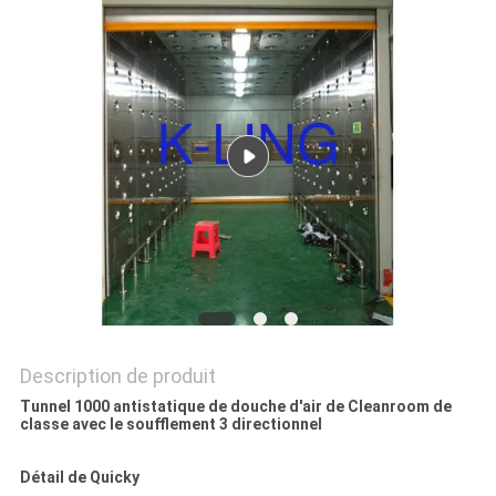
LES
AFFAIRES
PLAN
DU
SITE
POLITIQUE
DE
CONFIDENTIALITÉ
Description de produit
Tunnel 1000 antistatique de douche d'air de Cleanroom de
classe avec le soufflement 3 directionnel
Détail de Quicky