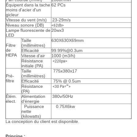
Équipent dans la tache
62 PCs
moins d'acier d'un
gicleur
Vitesse du vent (m/s)
23-29m/s
Niveau sonore (DB)
<62db>
Lampe fluorescente de
20wx3
LED
Taille
630X630X69mm
Filtre
(millimètres)
de
Efficacité
99.99%@0.3um
HEPA
Vitesse d'air
1000 (m3/h)
Résistance
<220pa>
initiale (PA)
Taille
775x380x17
Pré-
(millimètres)
filtre
Efficacité
75% @ 0.5um
Résistance
<30 Pa="">
(PA)
Élém.
Alimentation
380v/50Hz
élect.
d'énergie
Puissance
0.75X6kw
nette
(kilowatts)
La conception du client est disponible.
Principe :