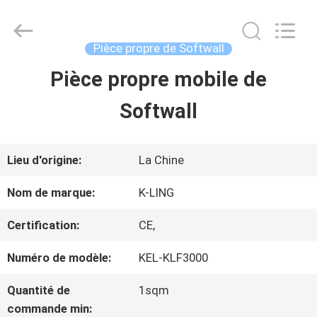
-
2026
KeLing
Purification
Pièce propre de Softwall
Technology
Company.
Pièce propre mobile de
À
All
Rights
Reserved.
Softwall
LA
MAISON
Lieu d'origine:
La Chine
PRODUITS
Nom de marque:
K-LING
Certification:
CE,
À
Numéro de modèle:
KEL-KLF3000
PROPOS
Quantité de
1sqm
DE
commande min: