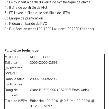
3 : Le mur fait à partir du verre de synthétique de clarté.
4 : Boîte de contrôle de FFU.
5 : FFU avec le filtre et le pré-filtre de HEPA
6 : Lampe de purification
7 : Rideau en bande de PVC
8 : Purification class100-1000 luxuriant (FS209E Stander)
Paramètre technique
:
MODÈLE
KEL-LFB3000
Taille ex
3000X3000X2596
(millimètres)
(W*D*H)
Dans la taille
2900x2900x2205
(millimètre)
Rang de
Class10-300,000 (FS209E Etats-Unis)
purification
Filtre de HEPA
Efficacité : 99,99% @ 0.3um - 99,999% @
0.12um (MPPS)