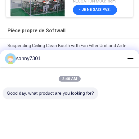
NEGOATION MOQ:1sqm
- JE NE SAIS PAS.
Pièce propre de Softwall
Suspending Ceiling Clean Booth with Fan Filter Unit and Anti-
Static PVC Floor
sanny7301
5P Temperature And Humidify Control modular Clean Room
with Modular Installation
3:46 AM
Windspeed 0.45m/s For Cleanroom Hardwall Cleanroom with
Good day, what product are you looking for?
Non-unidirectional Air Flow Design and Technology
Catégories populaires
Tous
Tunnel De Douche 
Douche D'air De 