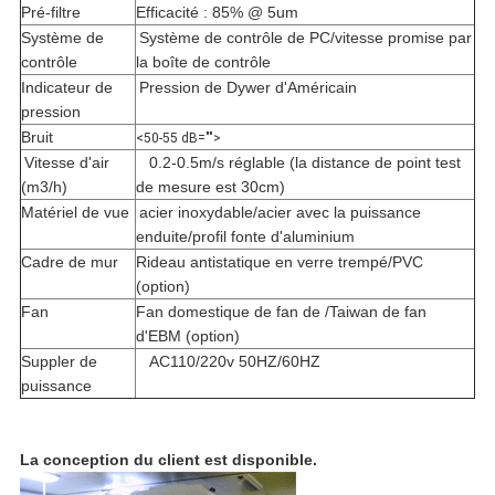
Pré-filtre
Efficacité : 85% @ 5um
Système de
Système de contrôle de PC/vitesse promise par
contrôle
la boîte de contrôle
Indicateur de
Pression de Dywer d'Américain
pression
Bruit
<50-55 dB="">
Vitesse d'air
0.2-0.5m/s réglable (la distance de point test
(m3/h)
de mesure est 30cm)
Matériel de vue
acier inoxydable/acier avec la puissance
enduite/profil fonte d'aluminium
Cadre de mur
Rideau antistatique en verre trempé/PVC
(option)
Fan
Fan domestique de fan de /Taiwan de fan
d'EBM (option)
Suppler de
AC110/220v 50HZ/60HZ
puissance
La conception du client est disponible.