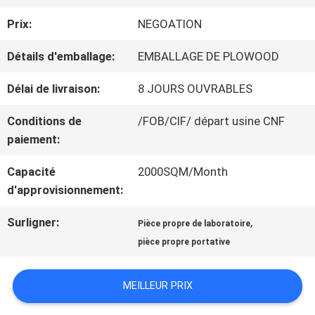
NOUS
Prix:
NEGOATION
Détails d'emballage:
EMBALLAGE DE PLOWOOD
VISITE
Délai de livraison:
8 JOURS OUVRABLES
DE
Conditions de
/FOB/CIF/ départ usine CNF
L'USINE
paiement:
Capacité
2000SQM/Month
d'approvisionnement:
CONTRÔLE
DE
Surligner:
,
Pièce propre de laboratoire
pièce propre portative
LA
QUALITÉ
MEILLEUR PRIX