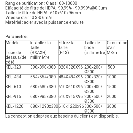
Rang de purification : Class100-10000
Efficacité de filtre de HEPA : 99,99% - 99.999%@0.3um
Taille de filtre de HEPA : 610x610x96mm
Vitesse d'air : 0.3-0.6m/s
Matériel : acier avec la puissance enduite.
Paramètre :
Modèle
Installez la
Filtrez la
Taille de
Circulation
taille
taille
bride
d'air
Tube de
(BXAXH)
(H13)
(millimètre)
M3/h
dessus/de
millimètre
côté
KEL-320
390x390x380
320X320X96
200x200/
500
Ø300
KEL-484
554x554x380
484X484X96
200x320/
1000
Ø300
KEL-610
680x680x380
610X610X96
200x400/
1500
Ø300
KEL-915
680x985x380
610X915X96
200x500/
2000
Ø300
KEL-1220
680x1290x380
610x1220x96
300x500/
3000
Ø300
La conception adaptée aux besoins du client est disponible.