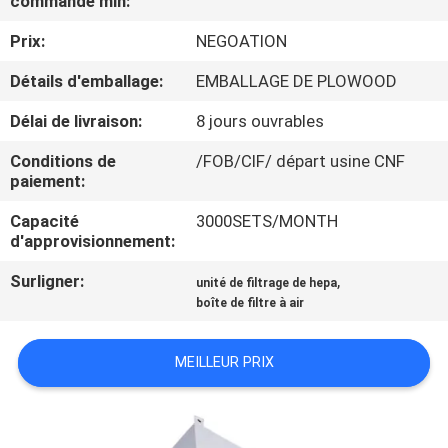
commande min:
VISITE
Prix:
NEGOATION
DE
L'USINE
Détails d'emballage:
EMBALLAGE DE PLOWOOD
Délai de livraison:
8 jours ouvrables
CONTRÔLE
Conditions de
/FOB/CIF/ départ usine CNF
DE
paiement:
LA
Capacité
3000SETS/MONTH
d'approvisionnement:
QUALITÉ
Surligner:
,
unité de filtrage de hepa
boîte de filtre à air
NOUS
CONTACTER
MEILLEUR PRIX
NOUVELLES