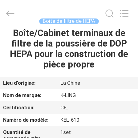
2026
KeLing
Purification
Technology
Company.
Boîte de filtre de HEPA
All
Rights
Reserved.
Boîte/Cabinet terminaux de
À
filtre de la poussière de DOP
LA
HEPA pour la construction de
MAISON
pièce propre
PRODUITS
Lieu d'origine:
La Chine
À
Nom de marque:
K-LING
PROPOS
Certification:
CE,
DE
Numéro de modèle:
KEL-610
NOUS
Quantité de
1set