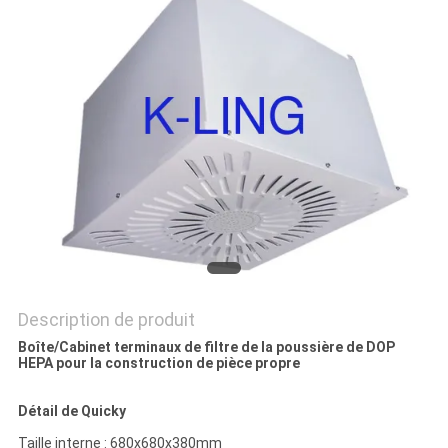
LES
AFFAIRES
PLAN
DU
SITE
POLITIQUE
DE
Description de produit
CONFIDENTIALITÉ
Boîte/Cabinet terminaux de filtre de la poussière de DOP
HEPA pour la construction de pièce propre
Détail de Quicky
Taille interne : 680x680x380mm