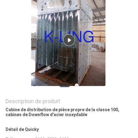
LES
AFFAIRES
PLAN
DU
SITE
POLITIQUE
DE
CONFIDENTIALITÉ
Description de produit
Cabine de distribution de pièce propre de la classe 100,
cabines de Downflow d'acier inoxydable
Détail de Quicky