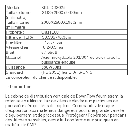
Modèle
KEL-DB2025
Taille externe
2100x2800x2400mm
(millimètre)
Taille interne
2000X2500X1950mm
(millimètre)
Propreté :
Class100
Filtre de HEPA
99.995@0.3um
Pré-filtre
75%@5um
Vitesse d'air
0.2-0.5m/s
Bruit
57-65dB
Matériel
Acier inoxydable 201/304 ou acier avec la
puissance enduite
Puissance
380V/50hz
Standard
(FS 209E) les ETATS-UNIS.
La conception du client est disponible.
Introduction :
La cabine de distribution verticale de DownFlow fournissent la
retenue en utilisant l'air de vitesse élevée aux particules de
poussière aéroportées de capture. Commandez le risque
d'exposition aux matériaux dangereux pour une grande variété
d'équipement et de processus. Protégeant l'opérateur pendant
des tâches sensibles, ceci était conforme aux pratiques en
matière de GMP.