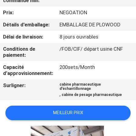
commande min:
VISITE
Prix:
NEGOATION
DE
L'USINE
Détails d'emballage:
EMBALLAGE DE PLOWOOD
Délai de livraison:
8 jours ouvrables
CONTRÔLE
Conditions de
/FOB/CIF/ départ usine CNF
DE
paiement:
LA
Capacité
200sets/Month
d'approvisionnement:
QUALITÉ
Surligner:
cabine pharmaceutique
d'échantillonnage
,
NOUS
cabine de pesage pharmaceutique
CONTACTER
MEILLEUR PRIX
NOUVELLES