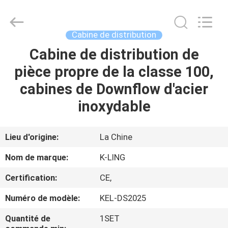
2026
KeLing
Purification
Technology
Company.
Cabine de distribution
All
Rights
Reserved.
Cabine de distribution de
À
pièce propre de la classe 100,
LA
cabines de Downflow d'acier
MAISON
inoxydable
PRODUITS
Lieu d'origine:
La Chine
À
Nom de marque:
K-LING
PROPOS
Certification:
CE,
DE
Numéro de modèle:
KEL-DS2025
NOUS
Quantité de
1SET