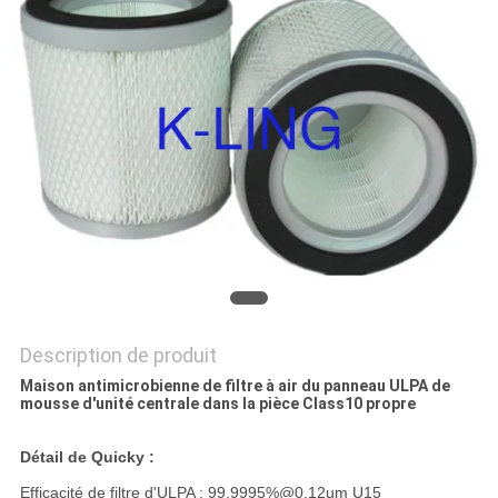
LES
AFFAIRES
PLAN
DU
SITE
POLITIQUE
DE
Description de produit
CONFIDENTIALITÉ
Maison antimicrobienne de filtre à air du panneau ULPA de
mousse d'unité centrale dans la pièce Class10 propre
Détail de Quicky :
Efficacité de filtre d'ULPA : 99.9995%@0.12um U15