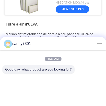
NEGOATION MOQ:10 pcs
- JE NE SAIS PAS.
Filtre à air d'ULPA
Maison antimicrobienne de filtre à air du panneau ULPA de
mousse d'unité centrale dans la pièce Class10 propre
sanny7301
La CAHT portative de filtre à air de la fibre de verre ULPA, filtres
à air industriels de pharmacie
1:33 AM
Filtres à air plissés canalisés industriels, filtres à air en
aluminium de fibre de verre de cadre
Good day, what product are you looking for?
Catégories populaires
Tous
Tunnel De Douche 
Douche D'air De 
D'air
Cleanroom