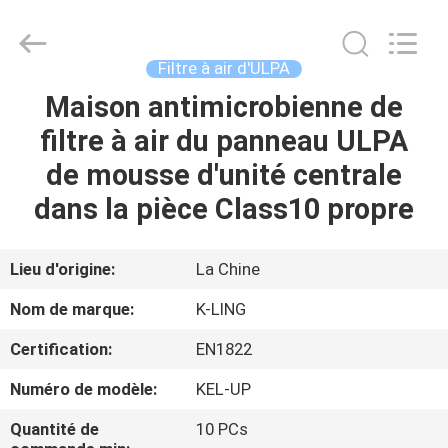
2026
KeLing
Purification
Technology
Company.
Filtre à air d'ULPA
All
Rights
Reserved.
Maison antimicrobienne de
À
filtre à air du panneau ULPA
LA
de mousse d'unité centrale
MAISON
dans la pièce Class10 propre
PRODUITS
Lieu d'origine:
La Chine
À
Nom de marque:
K-LING
PROPOS
Certification:
EN1822
DE
Numéro de modèle:
KEL-UP
NOUS
Quantité de
10 PCs