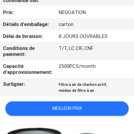
commande min:
VISITE
Prix:
NEGOATION
DE
L'USINE
Détails d'emballage:
carton
Délai de livraison:
8 JOURS OUVRABLES
CONTRÔLE
Conditions de
T/T, LC.CIF, CNF
DE
paiement:
LA
Capacité
2500PCS/month
d'approvisionnement:
QUALITÉ
Surligner:
,
Filtre à air de charbon actif
médias de filtre à air
NOUS
CONTACTER
MEILLEUR PRIX
NOUVELLES