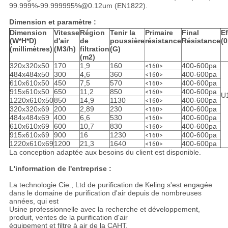
99.999%-99.999995%@0.12um (EN1822).
Dimension et paramètre :
Dimension
Vitesse
Région
Tenir la
Primaire
Final
Ef
(W*H*D)
d'air
de
poussière
résistance
Résistance
(
(millimètres)
(M3/h)
filtration
(G)
(m2)
320x320x50
170
1,9
160
400-600pa
<160>
484x484x50
300
4,6
360
400-600pa
<160>
610x610x50
450
7,5
570
400-600pa
<160>
915x610x50
650
11,2
850
400-600pa
<160>
U
1220x610x50
850
14,9
1130
400-600pa
<160>
320x320x69
200
2,89
230
400-600pa
<160>
484x484x69
400
6,6
530
400-600pa
<160>
610x610x69
600
10,7
830
400-600pa
<160>
915x610x69
900
16
1230
400-600pa
<160>
1220x610x69
1200
21,3
1640
400-600pa
<160>
La conception adaptée aux besoins du client est disponible.
L'information de l'entreprise :
La technologie Cie., Ltd de purification de Keling s'est engagée
dans le domaine de purification d'air depuis de nombreuses
années, qui est
Usine professionnelle avec la recherche et développement,
produit, ventes de la purification d'air
équipement et filtre à air de la CAHT.