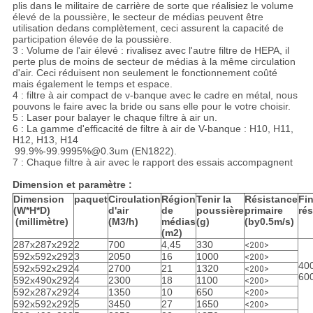
plis dans le militaire de carrière de sorte que réalisiez le volume
élevé de la poussière, le secteur de médias peuvent être
utilisation dedans complètement, ceci assurent la capacité de
participation élevée de la poussière.
3 : Volume de l'air élevé : rivalisez avec l'autre filtre de HEPA, il
perte plus de moins de secteur de médias à la même circulation
d'air. Ceci réduisent non seulement le fonctionnement coûté
mais également le temps et espace.
4 : filtre à air compact de v-banque avec le cadre en métal, nous
pouvons le faire avec la bride ou sans elle pour le votre choisir.
5 : Laser pour balayer le chaque filtre à air un.
6 : La gamme d'efficacité de filtre à air de V-banque : H10, H11,
H12, H13, H14
99.9%-99.9995%@0.3um (EN1822).
7 : Chaque filtre à air avec le rapport des essais accompagnent
Dimension et paramètre :
Dimension
paquet
Circulation
Région
Tenir la
Résistance
Fin
(W*H*D)
d'air
de
poussière
primaire
ré
(millimètre)
(M3/h)
médias
(g)
(by0.5m/s)
(m2)
287x287x292
2
700
4,45
330
<200>
592x592x292
3
2050
16
1000
<200>
40
592x592x292
4
2700
21
1320
<200>
60
592x490x292
4
2300
18
1100
<200>
592x287x292
4
1350
10
650
<200>
592x592x292
5
3450
27
1650
<200>