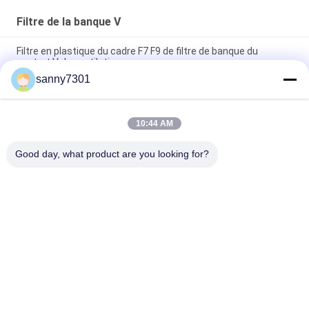
Filtre de la banque V
Filtre en plastique du cadre F7 F9 de filtre de banque du
contrat V de ventilation
sanny7301
Cadre en plastique de filtre de banque de Purifie V de filtre
d'OIN avec le grand volume de l'air
10:44 AM
Efficacité moyenne de la vue V de banque de filtre à air en
plastique de poche 4500 volume de l'air du ³ /h de m
Good day, what product are you looking for?
Catégories populaires
Tous
Tunnel De Douche 
Douche D'air De 
D'air
Cleanroom
Douche D'air D'acier 
Boîte De Passage 
Inoxydable
De Cleanroom
Boîte De Passage 
Cabine De 