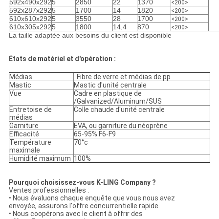
592x490x292
5
2850
22
1370
<200>
592x287x292
5
1700
14
1820
<200>
610x610x292
5
3550
28
1700
<200>
610x305x292
5
1800
14,4
870
<200>
La taille adaptée aux besoins du client est disponible
États de matériel et d'opération :
Médias
Fibre de verre et médias de pp
Mastic
Mastic d'unité centrale
Vue
Cadre en plastique de
/Galvanized/Aluminum/SUS
Entretoise de
Colle chaude d'unité centrale
médias
Garniture
EVA, ou garniture du néoprène
Efficacité
65-95% F6-F9
Température
70°c
maximale
Humidité maximum
100%
Pourquoi choisissez-vous K-LING Company ?
Ventes professionnelles :
• Nous évaluons chaque enquête que vous nous avez
envoyée, assurons l'offre concurrentielle rapide.
• Nous coopérons avec le client à offrir des