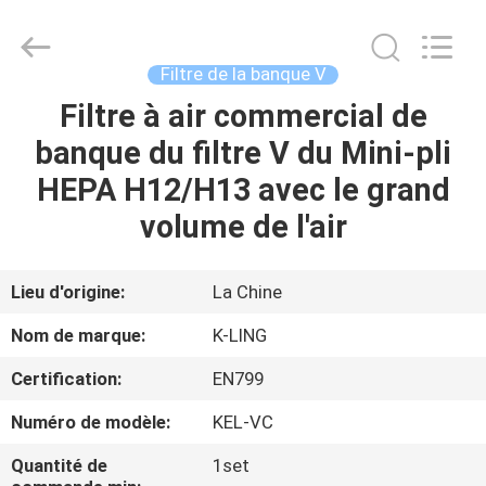
2026
KeLing
Purification
Technology
Company.
Filtre de la banque V
All
Rights
Reserved.
Filtre à air commercial de
À
banque du filtre V du Mini-pli
LA
HEPA H12/H13 avec le grand
MAISON
volume de l'air
PRODUITS
Lieu d'origine:
La Chine
À
Nom de marque:
K-LING
PROPOS
Certification:
EN799
DE
Numéro de modèle:
KEL-VC
NOUS
Quantité de
1set