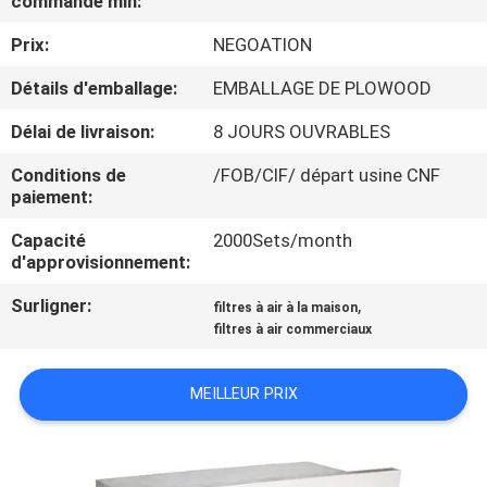
commande min:
VISITE
Prix:
NEGOATION
DE
L'USINE
Détails d'emballage:
EMBALLAGE DE PLOWOOD
Délai de livraison:
8 JOURS OUVRABLES
CONTRÔLE
Conditions de
/FOB/CIF/ départ usine CNF
DE
paiement:
LA
Capacité
2000Sets/month
d'approvisionnement:
QUALITÉ
Surligner:
,
filtres à air à la maison
filtres à air commerciaux
NOUS
CONTACTER
MEILLEUR PRIX
NOUVELLES