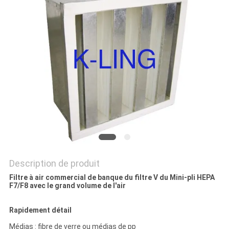
LES
AFFAIRES
PLAN
DU
SITE
POLITIQUE
DE
Description de produit
CONFIDENTIALITÉ
Filtre à air commercial de banque du filtre V du Mini-pli HEPA
F7/F8 avec le grand volume de l'air
Rapidement détail
Médias : fibre de verre ou médias de pp