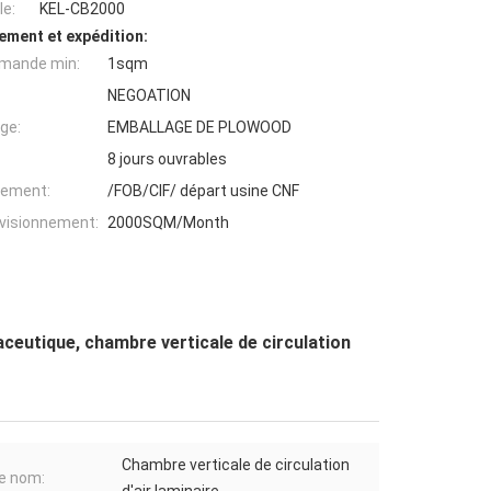
e:
KEL-CB2000
ement et expédition:
mande min:
1sqm
NEGOATION
ge:
EMBALLAGE DE PLOWOOD
8 jours ouvrables
iement:
/FOB/CIF/ départ usine CNF
ovisionnement:
2000SQM/Month
ceutique, chambre verticale de circulation
Chambre verticale de circulation
re nom: