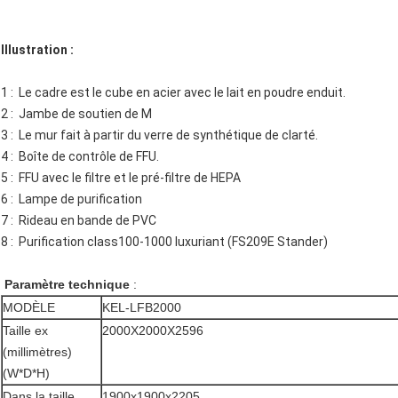
Illustration :
1 : Le cadre est le cube en acier avec le lait en poudre enduit.
2 : Jambe de soutien de M
3 : Le mur fait à partir du verre de synthétique de clarté.
4 : Boîte de contrôle de FFU.
5 : FFU avec le filtre et le pré-filtre de HEPA
6 : Lampe de purification
7 : Rideau en bande de PVC
8 : Purification class100-1000 luxuriant (FS209E Stander)
Paramètre technique
:
MODÈLE
KEL-LFB2000
Taille ex
2000X2000X2596
(millimètres)
(W*D*H)
Dans la taille
1900x1900x2205