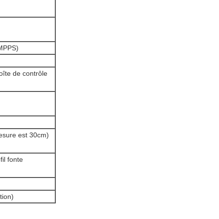
(MPPS)
oîte de contrôle
mesure est 30cm)
il fonte
tion)