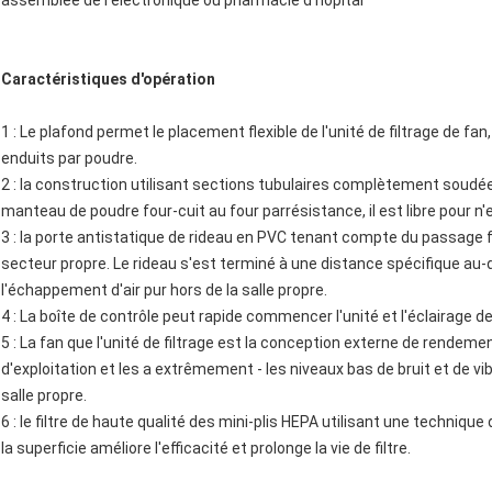
assemblée de l'électronique ou pharmacie d'hôpital
Caractéristiques d'opération
1 : Le plafond permet le placement flexible de l'unité de filtrage de fa
enduits par poudre.
2 : la construction utilisant sections tubulaires complètement soudées
manteau de poudre four-cuit au four parrésistance, il est libre pour 
3 : la porte antistatique de rideau en PVC tenant compte du passage f
secteur propre. Le rideau s'est terminé à une distance spécifique au
l'échappement d'air pur hors de la salle propre.
4 : La boîte de contrôle peut rapide commencer l'unité et l'éclairage de 
5 : La fan que l'unité de filtrage est la conception externe de rendem
d'exploitation et les a extrêmement - les niveaux bas de bruit et de vib
salle propre.
6 : le filtre de haute qualité des mini-plis HEPA utilisant une techniq
la superficie améliore l'efficacité et prolonge la vie de filtre.