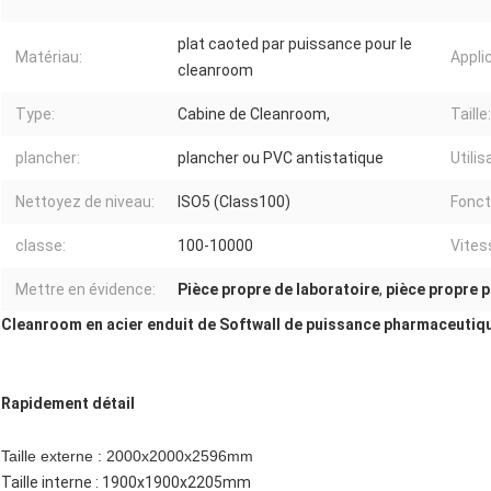
plat caoted par puissance pour le
Matériau:
Appli
cleanroom
Type:
Cabine de Cleanroom,
Taille:
plancher:
plancher ou PVC antistatique
Utilis
Nettoyez de niveau:
ISO5 (Class100)
Fonct
classe:
100-10000
Vites
Mettre en évidence:
Pièce propre de laboratoire
,
pièce propre p
Cleanroom en acier enduit de Softwall de puissance pharmaceutique
Rapidement détail
Taille externe : 2000x2000x2596mm
Taille interne : 1900x1900x2205mm