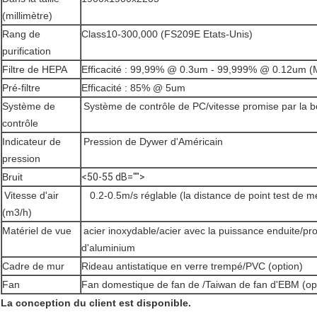
(millimètre)
Rang de
Class10-300,000 (FS209E Etats-Unis)
purification
Filtre de HEPA
Efficacité : 99,99% @ 0.3um - 99,999% @ 0.12um 
Pré-filtre
Efficacité : 85% @ 5um
Système de
Système de contrôle de PC/vitesse promise par la b
contrôle
Indicateur de
Pression de Dywer d'Américain
pression
Bruit
<50-55 dB="">
Vitesse d'air
0.2-0.5m/s réglable (la distance de point test de 
(m3/h)
Matériel de vue
acier inoxydable/acier avec la puissance enduite/prof
d'aluminium
Cadre de mur
Rideau antistatique en verre trempé/PVC (option)
Fan
Fan domestique de fan de /Taiwan de fan d'EBM (op
La conception du client est disponible.