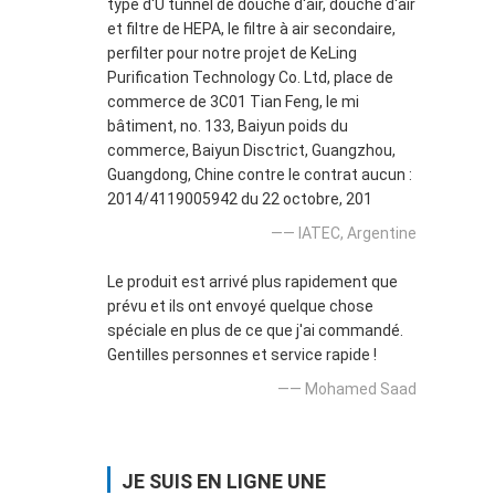
type d'U tunnel de douche d'air, douche d'air
et filtre de HEPA, le filtre à air secondaire,
perfilter pour notre projet de KeLing
Purification Technology Co. Ltd, place de
commerce de 3C01 Tian Feng, le mi
bâtiment, no. 133, Baiyun poids du
commerce, Baiyun Disctrict, Guangzhou,
Guangdong, Chine contre le contrat aucun :
2014/4119005942 du 22 octobre, 201
—— IATEC, Argentine
Le produit est arrivé plus rapidement que
prévu et ils ont envoyé quelque chose
spéciale en plus de ce que j'ai commandé.
Gentilles personnes et service rapide !
—— Mohamed Saad
JE SUIS EN LIGNE UNE