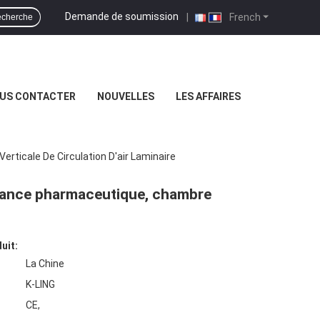
Demande de soumission
|
French
cherche
US CONTACTER
NOUVELLES
LES AFFAIRES
rticale De Circulation D'air Laminaire
ssance pharmaceutique, chambre
uit:
La Chine
K-LING
CE,