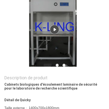
LES
AFFAIRES
PLAN
DU
SITE
POLITIQUE
DE
Description de produit
CONFIDENTIALITÉ
Cabinets biologiques d'écoulement laminaire de sécurité
pour le laboratoire de recherche scientifique
Détail de Quicky
Taille externe : 1400x700x1800mm