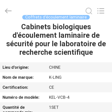
2026
KeLing
Purification
Technology
Company.
Coffrets d'écoulement laminaire
All
Rights
Reserved.
Cabinets biologiques
À
d'écoulement laminaire de
LA
sécurité pour le laboratoire de
MAISON
recherche scientifique
PRODUITS
Lieu d'origine:
CHINE
À
Nom de marque:
K-LING
PROPOS
Certification:
CE
DE
Numéro de modèle:
KEL-VCB-4
NOUS
Quantité de
1SET