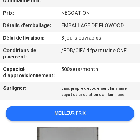
commande min:
VISITE
Prix:
NEGOATION
DE
L'USINE
Détails d'emballage:
EMBALLAGE DE PLOWOOD
Délai de livraison:
8 jours ouvrables
CONTRÔLE
Conditions de
/FOB/CIF/ départ usine CNF
DE
paiement:
LA
Capacité
500sets/month
d'approvisionnement:
QUALITÉ
Surligner:
,
banc propre d'écoulement laminaire
capot de circulation d'air laminaire
NOUS
CONTACTER
MEILLEUR PRIX
NOUVELLES