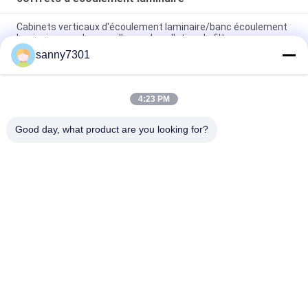
Cabinets verticaux d'écoulement laminaire/banc écoulement
laminaire avec la surveillance de pollution de filtre
sanny7301
Banque de débit laminaire de classe 100 avec base haute de
650 mm, fonctionnement silencieux
4:23 PM
Banc vertical d'écoulement laminaire de système
pneumatique de Cabinets réglables d'écoulement laminaire
Good day, what product are you looking for?
Catégories populaires
Tous
Tunnel De Douche 
Douche D'air De 
D'air
Cleanroom
Douche D'air D'acier 
Boîte De Passage 
Inoxydable
De Cleanroom
Boîte De Passage 
Cabine De 
De Douche D'air
Distribution