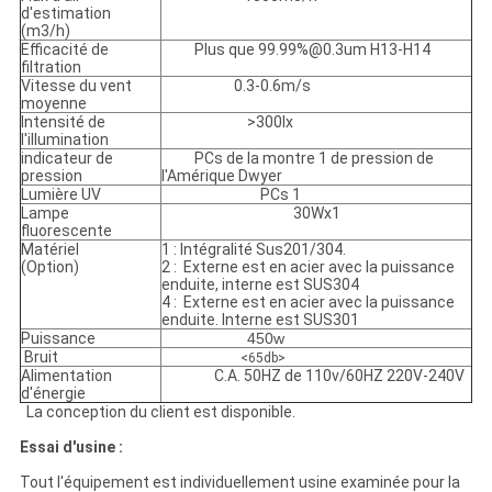
d'estimation
(m3/h)
Efficacité de
Plus que 99.99%@0.3um H13-H14
filtration
Vitesse du vent
0.3-0.6m/s
moyenne
Intensité de
>300lx
l'illumination
indicateur de
PCs de la montre 1 de pression de
pression
l'Amérique Dwyer
Lumière UV
PCs 1
Lampe
30Wx1
fluorescente
Matériel
1 : Intégralité Sus201/304.
(Option)
2 : Externe est en acier avec la puissance
enduite, interne est SUS304
4 : Externe est en acier avec la puissance
enduite. Interne est SUS301
Puissance
450w
Bruit
<65db>
Alimentation
C.A. 50HZ de 110v/60HZ 220V-240V
d'énergie
La conception du client est disponible.
Essai d'usine :
Tout l'équipement est individuellement usine examinée pour la