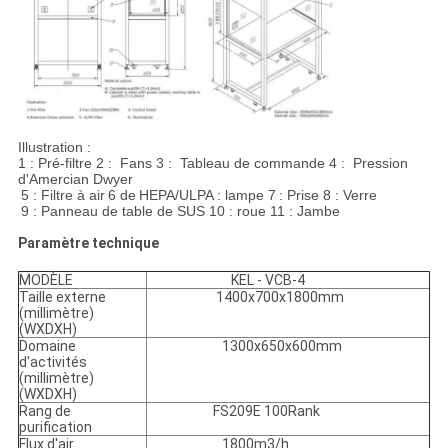
Illustration :
1 : Pré-filtre 2 : Fans 3 : Tableau de commande 4 : Pression
d'Amercian Dwyer
5 : Filtre à air
6 de
HEPA/ULPA
: lampe 7
: Prise 8 : Verre
9 : Panneau de table de SUS 10 : roue 11 : Jambe
Paramètre technique
MODÈLE
KEL - VCB-4
Taille externe
1400x700x1800mm
(millimètre)
(WXDXH)
Domaine
1300x650x600mm
d'activités
(millimètre)
(WXDXH)
Rang de
FS209E 100Rank
purification
Flux d'air
1800m3/h