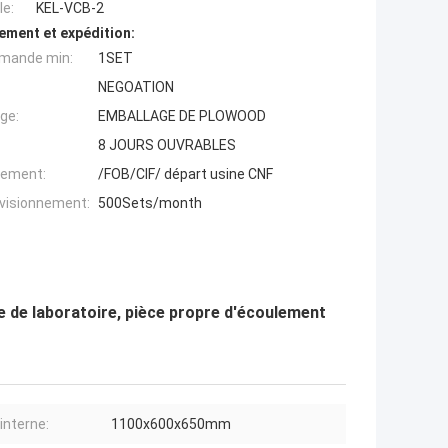
e:
KEL-VCB-2
ement et expédition:
mande min:
1SET
NEGOATION
ge:
EMBALLAGE DE PLOWOOD
8 JOURS OUVRABLES
iement:
/FOB/CIF/ départ usine CNF
ovisionnement:
500Sets/month
re de laboratoire, pièce propre d'écoulement
 interne:
1100x600x650mm