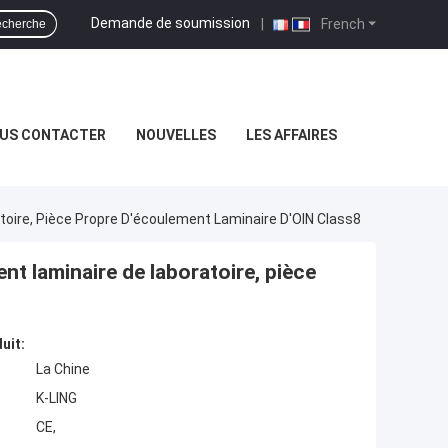
Demande de soumission
|
French
cherche
US CONTACTER
NOUVELLES
LES AFFAIRES
toire, Pièce Propre D'écoulement Laminaire D'OIN Class8
nt laminaire de laboratoire, pièce
uit:
La Chine
K-LING
CE,