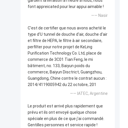
gardent la livraison à l'heure à nous, nous
font appreicated pour leur appui aimable !
—— Nasir
C'est de certifier que nous avons acheté le
type d'U tunnel de douche d'air, douche d'air
et filtre de HEPA, le filtre à air secondaire,
perfilter pour notre projet de KeLing
Purification Technology Co. Ltd, place de
commerce de 3C01 Tian Feng, le mi
bâtiment, no. 133, Baiyun poids du
commerce, Baiyun Disctrict, Guangzhou,
Guangdong, Chine contre le contrat aucun :
2014/4119005942 du 22 octobre, 201
—— IATEC, Argentine
Le produit est arrivé plus rapidement que
prévu et ils ont envoyé quelque chose
spéciale en plus de ce que j'ai commandé.
Gentilles personnes et service rapide !