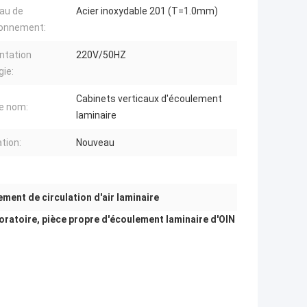
au de
Acier inoxydable 201 (T=1.0mm)
ionnement:
ntation
220V/50HZ
gie:
Cabinets verticaux d'écoulement
re nom:
laminaire
ation:
Nouveau
ment de circulation d'air laminaire
boratoire, pièce propre d'écoulement laminaire d'OIN