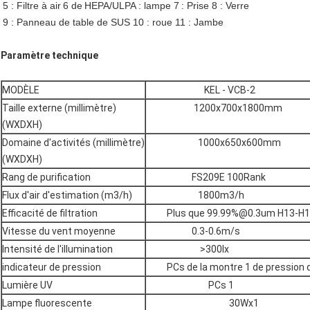
5 : Filtre à air
6 de
HEPA/ULPA
: lampe 7
: Prise 8 : Verre
9 : Panneau de table de SUS 10 : roue 11 : Jambe
Paramètre technique
MODÈLE
KEL - VCB-2
Taille externe (millimètre)
1200x700x1800mm
(WXDXH)
Domaine d'activités (millimètre)
1000x650x600mm
(WXDXH)
Rang de purification
FS209E 100Rank
Flux d'air d'estimation (m3/h)
1800m3/h
Efficacité de filtration
Plus que 99.99%@0.3um H13-H
Vitesse du vent moyenne
0.3-0.6m/s
Intensité de l'illumination
>300lx
indicateur de pression
PCs de la montre 1 de pression 
Lumière UV
PCs 1
Lampe fluorescente
30Wx1