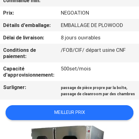
commande min:
VISITE
Prix:
NEGOATION
DE
L'USINE
Détails d'emballage:
EMBALLAGE DE PLOWOOD
Délai de livraison:
8 jours ouvrables
CONTRÔLE
Conditions de
/FOB/CIF/ départ usine CNF
DE
paiement:
LA
Capacité
500set/mois
d'approvisionnement:
QUALITÉ
Surligner:
,
passage de pièce propre par la boîte
passage de cleanroom par des chambres
NOUS
CONTACTER
MEILLEUR PRIX
NOUVELLES