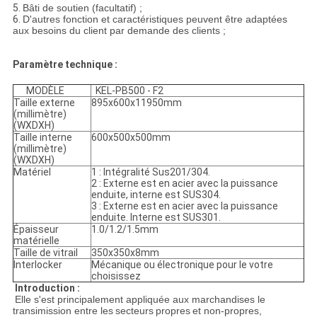
5.
Bâti de soutien (facultatif) ;
6.
D'autres fonction et caractéristiques peuvent être adaptées
aux besoins du client par demande des clients ;
Paramètre technique :
MODÈLE
KEL-PB500 - F2
Taille externe
895x600x11950mm
(millimètre)
(WXDXH)
Taille interne
600x500x500mm
(millimètre)
(WXDXH)
Matériel
1 : Intégralité Sus201/304.
2 : Externe est en acier avec la puissance
enduite, interne est SUS304.
3 : Externe est en acier avec la puissance
enduite. Interne est SUS301.
Épaisseur
1.0/1.2/1.5mm
matérielle
Taille de vitrail
350x350x8mm
Interlocker
Mécanique ou électronique pour le votre
choisissez
Introduction :
Elle s'est principalement appliquée aux marchandises le
transimission entre les
secteurs
propres
et non-propres,