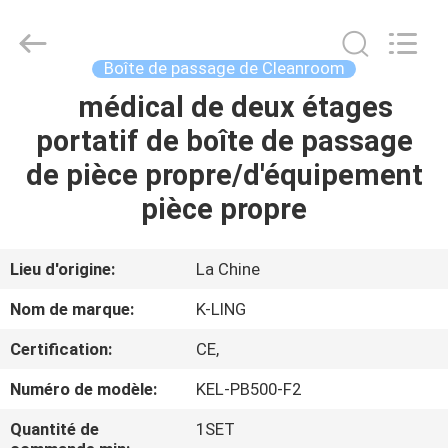
2026
KeLing
Purification
Technology
Company.
Boîte de passage de Cleanroom
All
Rights
Reserved.
médical de deux étages
À
portatif de boîte de passage
LA
de pièce propre/d'équipement
MAISON
pièce propre
PRODUITS
Lieu d'origine:
La Chine
À
Nom de marque:
K-LING
PROPOS
Certification:
CE,
DE
Numéro de modèle:
KEL-PB500-F2
NOUS
Quantité de
1SET