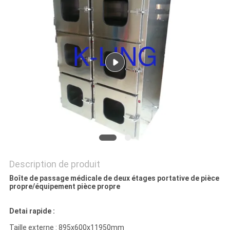
LES
AFFAIRES
PLAN
DU
SITE
POLITIQUE
DE
Description de produit
CONFIDENTIALITÉ
Boîte de passage médicale de deux étages portative de pièce
propre/équipement pièce propre
Detai rapide :
Taille externe : 895x600x11950mm