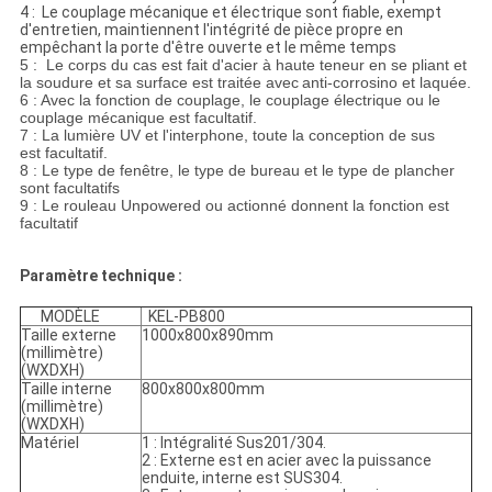
4 : Le couplage mécanique et électrique sont fiable, exempt
d'entretien, maintiennent l'intégrité de pièce propre en
empêchant la porte d'être ouverte et le même temps
5 : Le corps du cas est fait d'acier à haute teneur en se pliant et
la soudure et sa surface est traitée avec
anti-corrosino et laquée.
6 : Avec la fonction de couplage, le couplage électrique ou le
couplage mécanique est facultatif.
7 : La lumière UV et l'interphone, toute la conception de sus
est facultatif.
8 : Le type de fenêtre, le type de bureau et le type de plancher
sont facultatifs
9 : Le rouleau Unpowered ou actionné donnent la fonction est
facultatif
Paramètre technique :
MODÈLE
KEL-PB800
Taille externe
1000x800x890mm
(millimètre)
(WXDXH)
Taille interne
800x800x800mm
(millimètre)
(WXDXH)
Matériel
1 : Intégralité Sus201/304.
2 : Externe est en acier avec la puissance
enduite, interne est SUS304.