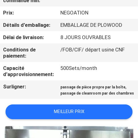
commande min:
VISITE
Prix:
NEGOATION
DE
L'USINE
Détails d'emballage:
EMBALLAGE DE PLOWOOD
Délai de livraison:
8 JOURS OUVRABLES
CONTRÔLE
Conditions de
/FOB/CIF/ départ usine CNF
DE
paiement:
LA
Capacité
500Sets/month
d'approvisionnement:
QUALITÉ
Surligner:
,
passage de pièce propre par la boîte
passage de cleanroom par des chambres
NOUS
CONTACTER
MEILLEUR PRIX
NOUVELLES