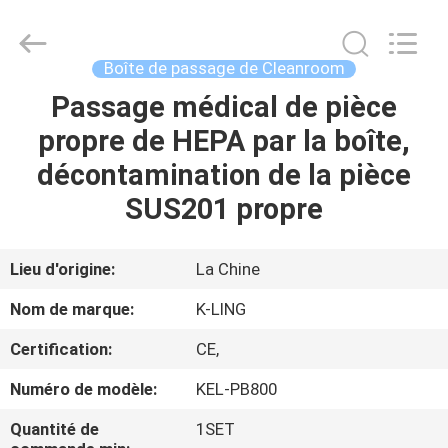
2026
KeLing
Purification
Technology
Company.
Boîte de passage de Cleanroom
All
Rights
Reserved.
Passage médical de pièce
À
propre de HEPA par la boîte,
LA
décontamination de la pièce
MAISON
SUS201 propre
PRODUITS
Lieu d'origine:
La Chine
À
Nom de marque:
K-LING
PROPOS
Certification:
CE,
DE
Numéro de modèle:
KEL-PB800
NOUS
Quantité de
1SET