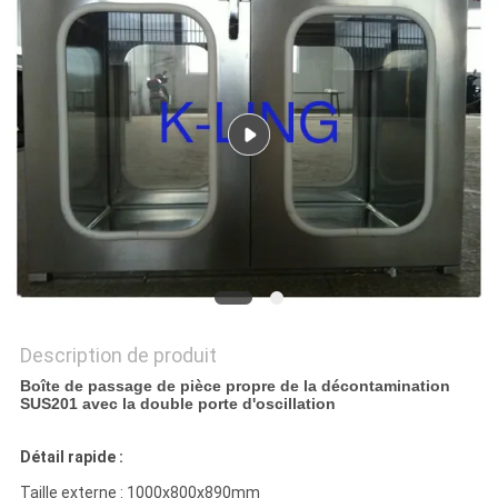
LES
AFFAIRES
PLAN
DU
SITE
POLITIQUE
DE
Description de produit
CONFIDENTIALITÉ
Boîte de passage de pièce propre de la décontamination
SUS201 avec la double porte d'oscillation
Détail rapide :
Taille externe : 1000x800x890mm