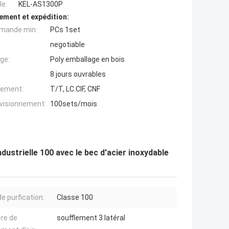
e:
KEL-AS1300P
ement et expédition:
mande min:
PCs 1set
negotiable
ge:
Poly emballage en bois
8 jours ouvrables
iement:
T/T, LC.CIF, CNF
ovisionnement:
100sets/mois
dustrielle 100 avec le bec d'acier inoxydable
de purfication:
Classe 100
re de
soufflement 3 latéral