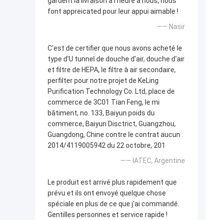
gardent la livraison à l'heure à nous, nous
font appreicated pour leur appui aimable !
—— Nasir
C'est de certifier que nous avons acheté le
type d'U tunnel de douche d'air, douche d'air
et filtre de HEPA, le filtre à air secondaire,
perfilter pour notre projet de KeLing
Purification Technology Co. Ltd, place de
commerce de 3C01 Tian Feng, le mi
bâtiment, no. 133, Baiyun poids du
commerce, Baiyun Disctrict, Guangzhou,
Guangdong, Chine contre le contrat aucun :
2014/4119005942 du 22 octobre, 201
—— IATEC, Argentine
Le produit est arrivé plus rapidement que
prévu et ils ont envoyé quelque chose
spéciale en plus de ce que j'ai commandé.
Gentilles personnes et service rapide !