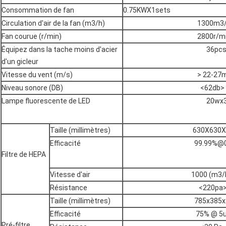
Consommation de fan
0.75KWX1sets
Circulation d'air de la fan (m3/h)
1300m3
Fan courue (r/min)
2800r/m
Équipez dans la tache moins d'acier
36pc
d'un gicleur
Vitesse du vent (m/s)
> 22-27
Niveau sonore (DB)
<62db>
Lampe fluorescente de LED
20wx
Taille (millimètres)
630X630
Efficacité
99.99%@
Filtre de HEPA
Vitesse d'air
1000 (m3/
Résistance
<220pa
Taille (millimètres)
785x385x
Efficacité
75% @ 5
Pré-filtre