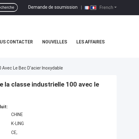
Demande de soumission
|
French
cherche
US CONTACTER
NOUVELLES
LES AFFAIRES
0 Avec Le Bec D'acier Inoxydable
la classe industrielle 100 avec le
uit:
CHINE
K-LING
CE,