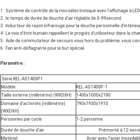
1 : Système de contrôle de la microélectronique avec l'affichage à L
2 : le temps de durée de douche d'air réglable de 0-99second.
3 : Inducteur de rayon infrarouge pour la douche personnelle d'intérie
4 : La voix d'être humain rappellent le progrès d'utilisateur dans la ch
5 : Aide de commutateur de secours vous hors du problème, vous conf
6 : Fan anti-déflagrante pour le but spécial.
Paramètre :
Série KEL-AS1400P1
Modèle
KEL-AS1400P-1
Taille externe (millimètre) (WXDXH)
1400x1000x2180
Domaine d'activités (millimètre)
790x1930x1910
(WXDXH)
Personnes par cycle
1-2 personne
Durée de douche d'air
Prémonté à 12 secon
Matériel
Acier avec l'acier inoxyda