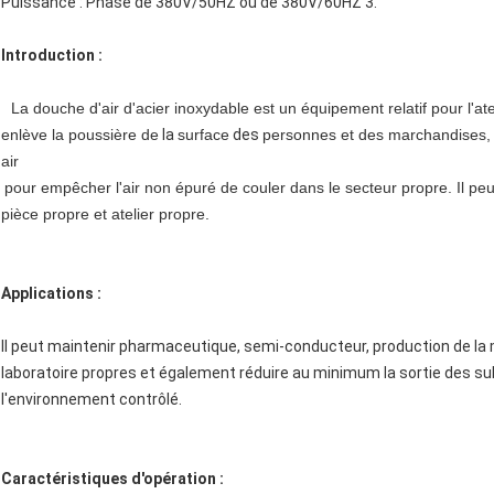
Puissance : Phase de 380V/50HZ ou de 380V/60HZ 3.
Introduction :
La douche d'air d'acier inoxydable est un équipement relatif pour l'at
enlève la poussière de
la
surface
des
personnes et des marchandises,
air
pour empêcher l'air non épuré de couler dans le secteur propre. Il peu
pièce propre et atelier propre.
Applications :
Il peut maintenir pharmaceutique, semi-conducteur, production de la 
laboratoire propres et également réduire au minimum la sortie des s
l'environnement contrôlé.
Caractéristiques d'opération :