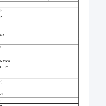
/h
in
s
m/s
3
X69mm
0.3um
h)
>
21
um