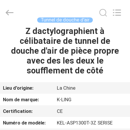
2026
KeLing
Purification
Technology
Company.
Tunnel de douche d'air
All
Rights
Reserved.
Z dactylographient à
À
célibataire de tunnel de
LA
douche d'air de pièce propre
MAISON
avec des les deux le
PRODUITS
soufflement de côté
À
Lieu d'origine:
La Chine
PROPOS
Nom de marque:
K-LING
DE
Certification:
CE
NOUS
Numéro de modèle:
KEL-ASP1300T-3Z SERISE