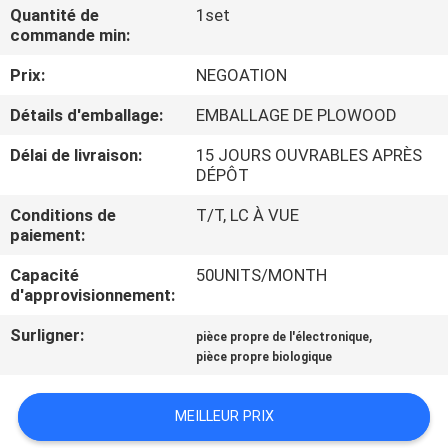
VISITE
Quantité de
1set
commande min:
DE
Prix:
NEGOATION
L'USINE
Détails d'emballage:
EMBALLAGE DE PLOWOOD
CONTRÔLE
Délai de livraison:
15 JOURS OUVRABLES APRÈS
DÉPÔT
DE
LA
Conditions de
T/T, LC À VUE
paiement:
QUALITÉ
Capacité
50UNITS/MONTH
d'approvisionnement:
NOUS
Surligner:
,
pièce propre de l'électronique
CONTACTER
pièce propre biologique
NOUVELLES
MEILLEUR PRIX