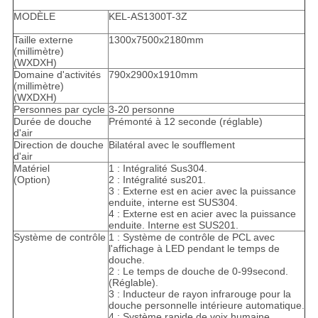
MODÈLE
KEL-AS1300T-3Z
Taille externe
1300x7500x2180mm
(millimètre)
(WXDXH)
Domaine d'activités
790x2900x1910mm
(millimètre)
(WXDXH)
Personnes par cycle
3-20 personne
Durée de douche
Prémonté à 12 seconde (réglable)
d'air
Direction de douche
Bilatéral avec le soufflement
d'air
Matériel
1 : Intégralité Sus304.
(Option)
2 : Intégralité sus201.
3 : Externe est en acier avec la puissance
enduite, interne est SUS304.
4 : Externe est en acier avec la puissance
enduite. Interne est SUS201.
Système de contrôle
1 : Système de contrôle de PCL avec
l'affichage à LED pendant le temps de
douche.
2 : Le temps de douche de 0-99second.
(Réglable).
3 : Inducteur de rayon infrarouge pour la
douche personnelle intérieure automatique.
4 : Système rapide de voix humaine.