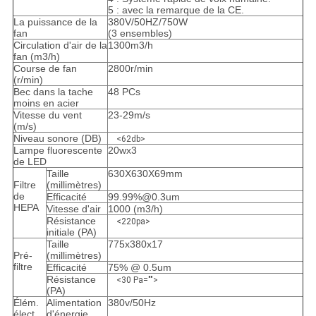
5 : avec la remarque de la CE.
La puissance de la
380V/50HZ/750W
fan
(3 ensembles)
Circulation d'air de la
1300m3/h
fan (m3/h)
Course de fan
2800r/min
(r/min)
Bec dans la tache
48 PCs
moins en acier
Vitesse du vent
23-29m/s
(m/s)
Niveau sonore (DB)
<62db>
Lampe fluorescente
20wx3
de LED
Taille
630X630X69mm
Filtre
(millimètres)
de
Efficacité
99.99%@0.3um
HEPA
Vitesse d'air
1000 (m3/h)
Résistance
<220pa>
initiale (PA)
Taille
775x380x17
Pré-
(millimètres)
filtre
Efficacité
75% @ 0.5um
Résistance
<30 Pa="">
(PA)
Élém.
Alimentation
380v/50Hz
élect.
d'énergie