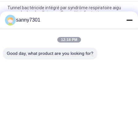
Tunnel bactéricide intégré par syndrôme respiratoire aigu
grave de douche d'air avec Spary désinfectant
sanny7301
Personnalisable à trois d'induction de porte de marchandises
d'air de tunnel automatique de douche
12:18 PM
La cabine de douche automatique d'air de porte coulissante
avec la poudre a enduit le moteur du mur/C.C
Good day, what product are you looking for?
Catégories populaires
Tous
Tunnel De Douche 
Douche D'air De 
D'air
Cleanroom
Douche D'air D'acier 
Boîte De Passage 
Inoxydable
De Cleanroom
Boîte De Passage 
Cabine De 
De Douche D'air
Distribution