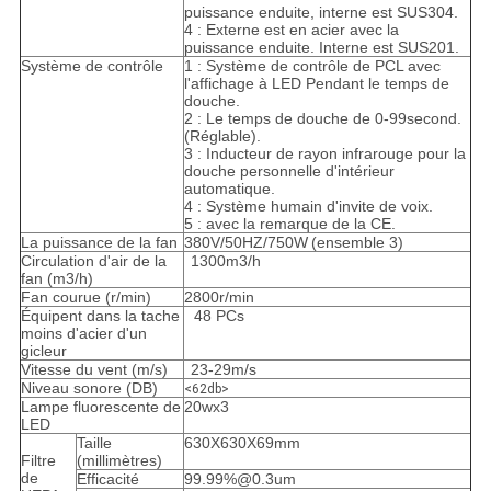
puissance enduite, interne est SUS304.
4 : Externe est en acier avec la
puissance enduite. Interne est SUS201.
Système de contrôle
1 : Système de contrôle de PCL avec
l'affichage à LED Pendant le temps de
douche.
2 : Le temps de douche de 0-99second.
(Réglable).
3 : Inducteur de rayon infrarouge pour la
douche personnelle d'intérieur
automatique.
4 : Système humain d'invite de voix.
5 : avec la remarque de la CE.
La puissance de la fan
380V/50HZ/750W
(ensemble 3)
Circulation d'air de la
1300m3/h
fan (m3/h)
Fan courue (r/min)
2800r/min
Équipent dans la tache
48 PCs
moins d'acier d'un
gicleur
Vitesse du vent (m/s)
23-29m/s
Niveau sonore (DB)
<62db>
Lampe fluorescente de
20wx3
LED
Taille
630X630X69mm
Filtre
(millimètres)
de
Efficacité
99.99%@0.3um