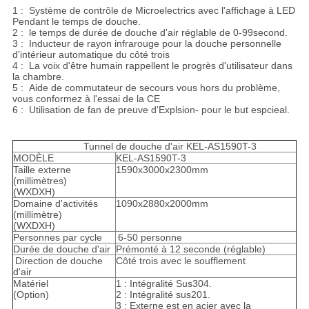
1 : Système de contrôle de Microelectrics avec l'affichage à LED
Pendant le temps de douche.
2 : le temps de durée de douche d'air réglable de 0-99second.
3 : Inducteur de rayon infrarouge pour la douche personnelle
d'intérieur automatique du côté trois
4 : La voix d'être humain rappellent le progrès d'utilisateur dans
la chambre.
5 : Aide de commutateur de secours vous hors du problème,
vous conformez à l'essai de la CE
6 : Utilisation de fan de preuve d'Explsion- pour le but espcieal.
Tunnel de douche d'air KEL-AS1590T-3
MODÈLE
KEL-AS1590T-3
Taille externe
1590x3000x2300mm
(millimètres)
(WXDXH)
Domaine d'activités
1090x2880x2000mm
(millimètre)
(WXDXH)
Personnes par cycle
6-50 personne
Durée de douche d'air
Prémonté à 12 seconde (réglable)
Direction de douche
Côté trois avec le soufflement
d'air
Matériel
1 : Intégralité Sus304.
(Option)
2 : Intégralité sus201.
3 : Externe est en acier avec la