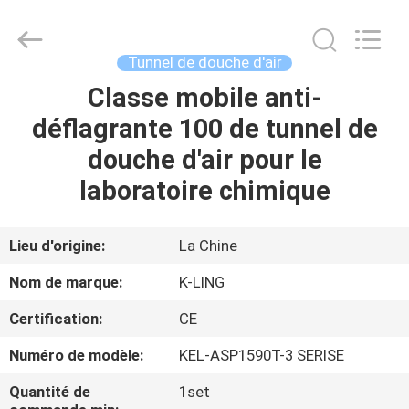
2026
KeLing
Purification
Technology
Company.
Tunnel de douche d'air
All
Rights
Reserved.
Classe mobile anti-
À
déflagrante 100 de tunnel de
LA
douche d'air pour le
MAISON
laboratoire chimique
PRODUITS
Lieu d'origine:
La Chine
À
Nom de marque:
K-LING
PROPOS
Certification:
CE
DE
Numéro de modèle:
KEL-ASP1590T-3 SERISE
NOUS
Quantité de
1set