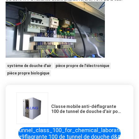
système de douche d'air
pièce propre de l'électronique
pièce propre biologique
Classe mobile anti-déflagrante
100 de tunnel de douche d'air pour
le laboratoire chimique
to\\/pd2247549-
ower_tunnel_class_100_for_chemical_laboratory.jpg\",
i-d\\u00e9flagrante 100 de tunnel de douche d&#039;air p