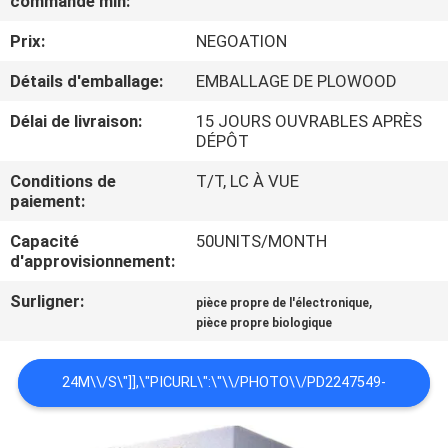
commande min:
VISITE
Prix:
NEGOATION
DE
L'USINE
Détails d'emballage:
EMBALLAGE DE PLOWOOD
Délai de livraison:
15 JOURS OUVRABLES APRÈS
DÉPÔT
CONTRÔLE
DE
Conditions de
T/T, LC À VUE
paiement:
LA
Capacité
50UNITS/MONTH
QUALITÉ
d'approvisionnement:
Surligner:
,
pièce propre de l'électronique
NOUS
pièce propre biologique
CONTACTER
24M\\/S\"]],\"PICURL\":\"\\/PHOTO\\/PD2247549-
NOUVELLES
EXPLOSION_PROOF_MOBILE_AIR_SHOWER_TUNNEL_CLASS_100_F