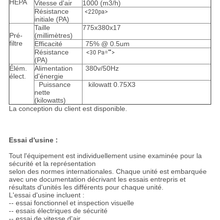
HEPA
Vitesse d'air
1000 (m3/h)
Résistance
<220pa>
initiale (PA)
Taille
775x380x17
Pré-
(millimètres)
filtre
Efficacité
75% @ 0.5um
Résistance
<30 Pa="">
(PA)
Élém.
Alimentation
380v/50Hz
élect.
d'énergie
Puissance
kilowatt 0.75X3
nette
(kilowatts)
La conception du client est disponible.
Essai d'usine :
Tout l'équipement est individuellement usine examinée pour la
sécurité et la représentation
selon des normes internationales. Chaque unité est embarquée
avec une documentation décrivant les essais entrepris et
résultats d'unités les différents pour chaque unité.
L'essai d'usine incluent :
-- essai fonctionnel et inspection visuelle
-- essais électriques de sécurité
-- essai de vitesse d'air