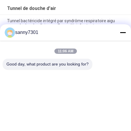
Tunnel de douche d'air
Tunnel bactéricide intégré par syndrôme respiratoire aigu
grave de douche d'air avec Spary désinfectant
sanny7301
Personnalisable à trois d'induction de porte de marchandises
d'air de tunnel automatique de douche
11:06 AM
La cabine de douche automatique d'air de porte coulissante
avec la poudre a enduit le moteur du mur/C.C
Good day, what product are you looking for?
Catégories populaires
Tous
Tunnel De Douche 
Douche D'air De 
D'air
Cleanroom
Douche D'air D'acier 
Boîte De Passage 
Inoxydable
De Cleanroom
Boîte De Passage 
Cabine De 