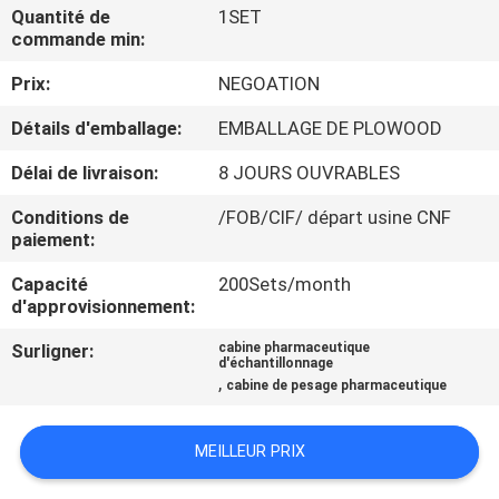
VISITE
Quantité de
1SET
commande min:
DE
Prix:
NEGOATION
L'USINE
Détails d'emballage:
EMBALLAGE DE PLOWOOD
CONTRÔLE
Délai de livraison:
8 JOURS OUVRABLES
DE
Conditions de
/FOB/CIF/ départ usine CNF
LA
paiement:
QUALITÉ
Capacité
200Sets/month
d'approvisionnement:
NOUS
Surligner:
cabine pharmaceutique
d'échantillonnage
,
CONTACTER
cabine de pesage pharmaceutique
MEILLEUR PRIX
NOUVELLES