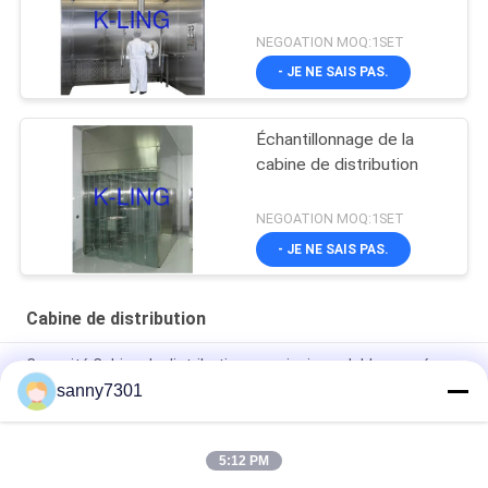
NEGOATION MOQ:1SET
- JE NE SAIS PAS.
Échantillonnage de la
cabine de distribution
NEGOATION MOQ:1SET
- JE NE SAIS PAS.
Cabine de distribution
Capacité Cabine de distribution en acier inoxydable avec écran
LCD et taille personnalisée
sanny7301
Écran tactile Bureau d'échantillonnage en acier inoxydable
Couleur argenté 220V/50Hz
5:12 PM