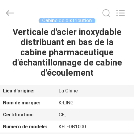
2026
KeLing
Purification
Technology
Company.
Cabine de distribution
All
Rights
Reserved.
Verticale d'acier inoxydable
À
distribuant en bas de la
LA
cabine pharmaceutique
MAISON
d'échantillonnage de cabine
PRODUITS
d'écoulement
À
Lieu d'origine:
La Chine
PROPOS
Nom de marque:
K-LING
DE
Certification:
CE,
NOUS
Numéro de modèle:
KEL-DB1000