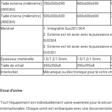
Taille externe (millimètre)
700x500x590
800x600x690
(WXDXH)
Taille interne (millimètre)
500x500x500
600x600x600
(WXDXH)
Matériel
1 : Intégralité Sus201/304.
2 : Externe est en acier avec la puissance e
SUS304.
3 : Externe est en acier avec la puissance e
SUS301.
Épaisseur matérielle
1.0/1.2/1.5mm
1.0/1.2/1.5mm
Taille de vitrail
350x350x8
395x395x8
Interlocker
Mécanique ou électronique pour le votre c
Essai d'usine :
Tout l'équipement est individuellement usine examinée pour la sécuri
internationales. Chaque unité est embarquée avec une documentation 