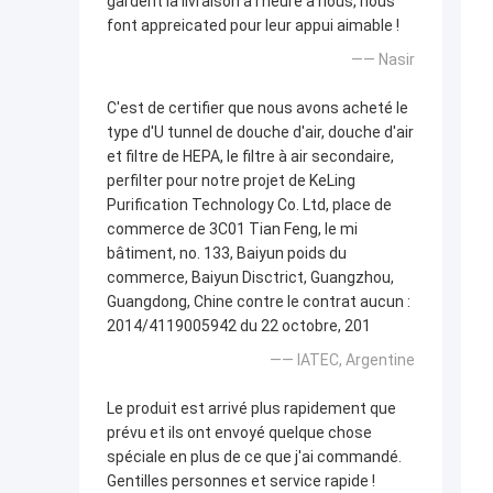
gardent la livraison à l'heure à nous, nous
font appreicated pour leur appui aimable !
—— Nasir
C'est de certifier que nous avons acheté le
type d'U tunnel de douche d'air, douche d'air
et filtre de HEPA, le filtre à air secondaire,
perfilter pour notre projet de KeLing
Purification Technology Co. Ltd, place de
commerce de 3C01 Tian Feng, le mi
bâtiment, no. 133, Baiyun poids du
commerce, Baiyun Disctrict, Guangzhou,
Guangdong, Chine contre le contrat aucun :
2014/4119005942 du 22 octobre, 201
—— IATEC, Argentine
Le produit est arrivé plus rapidement que
prévu et ils ont envoyé quelque chose
spéciale en plus de ce que j'ai commandé.
Gentilles personnes et service rapide !