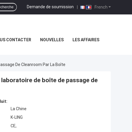
Demande de soumission
|
French
cherche
US CONTACTER
NOUVELLES
LES AFFAIRES
 Passage De Cleanroom Par La Boîte
 laboratoire de boîte de passage de
uit:
La Chine
K-LING
CE,