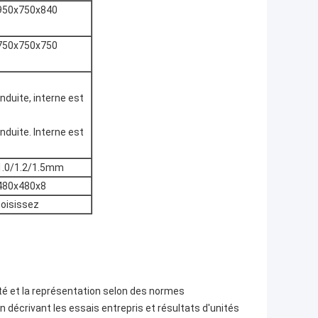
950x750x840
750x750x750
nduite, interne est
nduite. Interne est
1.0/1.2/1.5mm
480x480x8
hoisissez
té et la représentation selon des normes
décrivant les essais entrepris et résultats d'unités