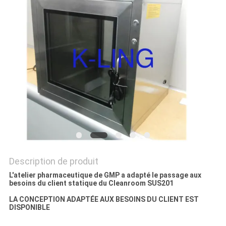
LES
AFFAIRES
PLAN
DU
SITE
POLITIQUE
DE
Description de produit
CONFIDENTIALITÉ
L'atelier pharmaceutique de GMP a adapté le passage aux
besoins du client statique du Cleanroom SUS201
LA CONCEPTION ADAPTÉE AUX BESOINS DU CLIENT EST
DISPONIBLE