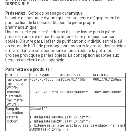
DISPONIBLE
Présentez :
Boîte de passage dynamique
La boîte de passage dynamique est un genre d'équipement de
purification de la classe 100 pour la pièce propre
pharmaceutique.
Une main, elle joue le rôle du sas à air, ne laisse pas la pièce
propre luxuriante de haute catégorie faire pression sur soit
coulée. D'autre part, l'effet de purification d'individu est réalisé
en cours de boîte de passage pour assurer le propre des articles
entrant dans le secteur propre et pour réduire la pollution
croisée provoquée par les objets. La conception adaptée aux
besoins du client est disponible.
Paramètre de produits :
MODÈLE
KEL-DPB500
KEL-DPB600
KEL-DPB700
Taille externe
700x570x1050mm
800x670x1150mm
900x770x1250mm
(millimètre)
(W*D*H)
Domaine
500x500x500mm
600x600x600mm
700x700x700mm
d'activités
(millimètre)
(W*D*H)
Rang de
Classe 100
purification
Matériel
1 : Intégralité Sus304. (T=1.2/1.5mm)
(Option)
2 : Intégralité sus201. (T=1.2/1.5mm)
3 : Externe est en acier avec la puissance enduite, interne est
SUS304 (T=1.2/1.5mm)