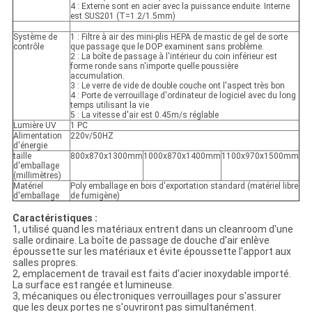
4 : Externe sont en acier avec la puissance enduite. Interne
est SUS201 (T=1.2/1.5mm)
Système de
1 : Filtre à air des mini-plis HEPA de mastic de gel de sorte
contrôle
que passage que le DOP examinent sans problème.
2 : La boîte de passage à l'intérieur du coin inférieur est
forme ronde sans n'importe quelle poussière
accumulation.
3 : Le verre de vide de double couche ont l'aspect très bon
4 : Porte de verrouillage d'ordinateur de logiciel avec du long
temps utilisant la vie
5 : La vitesse d'air est 0.45m/s réglable
Lumière UV
1 PC
Alimentation
220v/50HZ
d'énergie
taille
800x870x1300mm
1000x870x1400mm
1100x970x1500mm
d'emballage
(millimètres)
Matériel
Poly emballage en bois d'exportation standard (matériel libre
d'emballage
de fumigène)
Caractéristiques :
1, utilisé quand les matériaux entrent dans un cleanroom d'une
salle ordinaire. La boîte de passage de douche d'air enlève
époussette sur les matériaux et évite époussette l'apport aux
salles propres.
2, emplacement de travail est faits d'acier inoxydable importé.
La surface est rangée et lumineuse.
3, mécaniques ou électroniques verrouillages pour s'assurer
que les deux portes ne s'ouvriront pas simultanément.