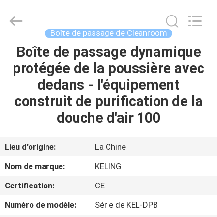
2026
KeLing
Purification
Technology
Company.
Boîte de passage de Cleanroom
All
Rights
Reserved.
Boîte de passage dynamique
À
protégée de la poussière avec
LA
dedans - l'équipement
MAISON
construit de purification de la
PRODUITS
douche d'air 100
À
Lieu d'origine:
La Chine
PROPOS
Nom de marque:
KELING
DE
Certification:
CE
NOUS
Numéro de modèle:
Série de KEL-DPB