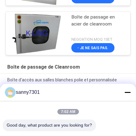
Boîte de passage en
acier de cleanroom
NEGOATION MOQ:1SET
- JE NE SAIS PAS.
Boîte de passage de Cleanroom
Boîte d'accès aux salles blanches polie et personnalisée
sanny7301
Boîte de passage statique de pièce propre de laboratoire avec
le Cabinet 304 d'acier inoxydable de lumière UV
Boîte de passage statique adaptée aux besoins du client
7:02 AM
d'acier inoxydable avec la ligne de rouleau de solides solubles
pour le transfert de marchandises
Good day, what product are you looking for?