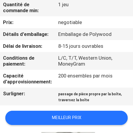
VISITE
Quantité de
1 jeu
commande min:
DE
Prix:
negotiable
L'USINE
Détails d'emballage:
Emballage de Polywood
CONTRÔLE
Délai de livraison:
8-15 jours ouvrables
DE
Conditions de
L/C, T/T, Western Union,
LA
paiement:
MoneyGram
QUALITÉ
Capacité
200 ensembles par mois
d'approvisionnement:
NOUS
Surligner:
,
passage de pièce propre par la boîte
traversez la boîte
CONTACTER
MEILLEUR PRIX
NOUVELLES