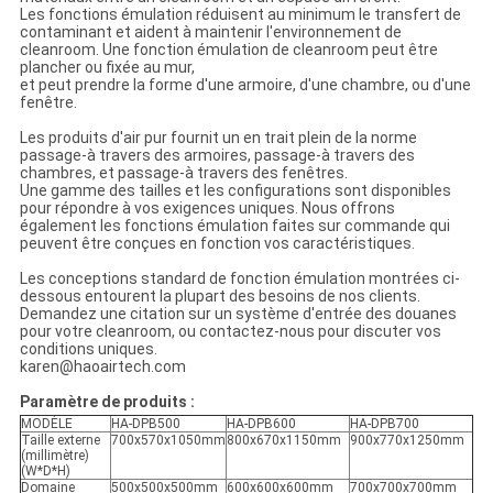
Les fonctions émulation réduisent au minimum le transfert de
contaminant et aident à maintenir l'environnement de
cleanroom. Une fonction émulation de cleanroom peut être
plancher ou fixée au mur,
et peut prendre la forme d'une armoire, d'une chambre, ou d'une
fenêtre.
Les produits d'air pur fournit un en trait plein de la norme
passage-à travers des armoires, passage-à travers des
chambres, et passage-à travers des fenêtres.
Une gamme des tailles et les configurations sont disponibles
pour répondre à vos exigences uniques. Nous offrons
également les fonctions émulation faites sur commande qui
peuvent être conçues en fonction vos caractéristiques.
Les conceptions standard de fonction émulation montrées ci-
dessous entourent la plupart des besoins de nos clients.
Demandez une citation sur un système d'entrée des douanes
pour votre cleanroom, ou contactez-nous pour discuter vos
conditions uniques.
karen@haoairtech.com
Paramètre de produits :
MODÈLE
HA-DPB500
HA-DPB600
HA-DPB700
Taille externe
700x570x1050mm
800x670x1150mm
900x770x1250mm
(millimètre)
(W*D*H)
Domaine
500x500x500mm
600x600x600mm
700x700x700mm