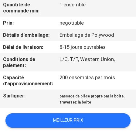
VISITE
Quantité de
1 ensemble
commande min:
DE
Prix:
negotiable
L'USINE
Détails d'emballage:
Emballage de Polywood
CONTRÔLE
Délai de livraison:
8-15 jours ouvrables
DE
Conditions de
L/C, T/T, Western Union,
LA
paiement:
QUALITÉ
Capacité
200 ensembles par mois
d'approvisionnement:
NOUS
Surligner:
,
passage de pièce propre par la boîte
traversez la boîte
CONTACTER
MEILLEUR PRIX
NOUVELLES