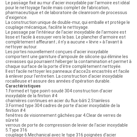
Le passage fixé au mur d'acier inoxydable par l'armoire est idéal
pour le nettoyage facile mais complet de fabrication,
pharmaceutique et de laboratoire de cleanroom de processus
d'exigence.
La construction unique de double-mur, qui emballe et protège le
couplage mécanique, facilite le nettoyage.
Le passage par l'intérieur de l'acier inoxydable de l'armoire est
lisse et facile à essuyer vers le bas. Le plancher d'armoire est
complètement affleurant ; il n'y a aucune « lèvre » à l'avant à
nettoyer autour.
Les portes nouvellement conçues d'acier inoxydable
comportent une garniture d'ampoule de silicone qui élimine les
crevasses qui pourraient héberger la contamination et permet à
chaque surface de la porte d'être complètement nettoyée.
Il est facile nettoyer les panneaux d'acce2s encastrés et facile
à enlever pour l'entretien. La construction d'acier inoxydable
rocailleuse et assure des années d'opération durable.
Caractéristiques
1.Formed et type point-soudé 304 construction d'acier
inoxydable de la finition #4
charnières continues en acier du flux-bâti 2.Stainless
3.Formed type 304 cadres de porte d'acier inoxydable de la
finition #4
fenêtres de visionnement gâchées par 4.Clear de verres de
sûreté
verrous de porte de compression de levier de l'acier inoxydable
5.Type 316
couplage 6.Mechanical avec le type 316 poignées d'acier