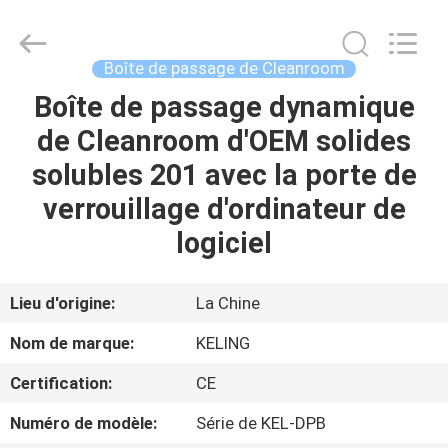
2026
KeLing
Purification
Technology
Company.
Boîte de passage de Cleanroom
All
Rights
Reserved.
Boîte de passage dynamique
À
de Cleanroom d'OEM solides
LA
solubles 201 avec la porte de
MAISON
verrouillage d'ordinateur de
PRODUITS
logiciel
À
Lieu d'origine:
La Chine
PROPOS
Nom de marque:
KELING
DE
Certification:
CE
NOUS
Numéro de modèle:
Série de KEL-DPB