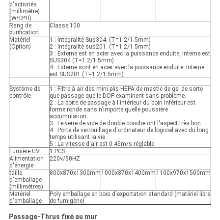
d'activités
(millimètre)
(W*D*H)
Rang de
Classe 100
purification
Matériel
1 : Intégralité Sus304. (T=1.2/1.5mm)
(Option)
2 : Intégralité sus201. (T=1.2/1.5mm)
3 : Externe est en acier avec la puissance enduite, interne est
SUS304 (T=1.2/1.5mm)
4 : Externe sont en acier avec la puissance enduite. Interne
est SUS201 (T=1.2/1.5mm)
Système de
1 : Filtre à air des mini-plis HEPA de mastic de gel de sorte
contrôle
que passage que le DOP examinent sans problème.
2 : La boîte de passage à l'intérieur du coin inférieur est
forme ronde sans n'importe quelle poussière
accumulation.
3 : Le verre de vide de double couche ont l'aspect très bon
4 : Porte de verrouillage d'ordinateur de logiciel avec du long
temps utilisant la vie
5 : La vitesse d'air est 0.45m/s réglable
Lumière UV
1 PCS
Alimentation
220v/50HZ
d'énergie
taille
800x870x1300mm
1000x870x1400mm
1100x970x1500mm
d'emballage
(millimètres)
Matériel
Poly emballage en bois d'exportation standard (matériel libre
d'emballage
de fumigène)
Passage-Thrus fixé au mur