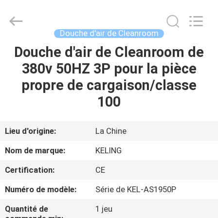
2026
KeLing
Purification
Technology
Company.
Douche d'air de Cleanroom
All
Rights
Reserved.
Douche d'air de Cleanroom de
À
380v 50HZ 3P pour la pièce
LA
propre de cargaison/classe
MAISON
100
PRODUITS
Lieu d'origine:
La Chine
À
Nom de marque:
KELING
PROPOS
Certification:
CE
DE
Numéro de modèle:
Série de KEL-AS1950P
NOUS
Quantité de
1 jeu