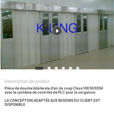
LES
AFFAIRES
PLAN
DU
SITE
POLITIQUE
DE
Description de produit
CONFIDENTIALITÉ
Pièce de douche bilatérale d'air du coup Class100 SUS304
avec le système de contrôle de PLC pour la cargaison
LA CONCEPTION ADAPTÉE AUX BESOINS DU CLIENT EST
DISPONIBLE