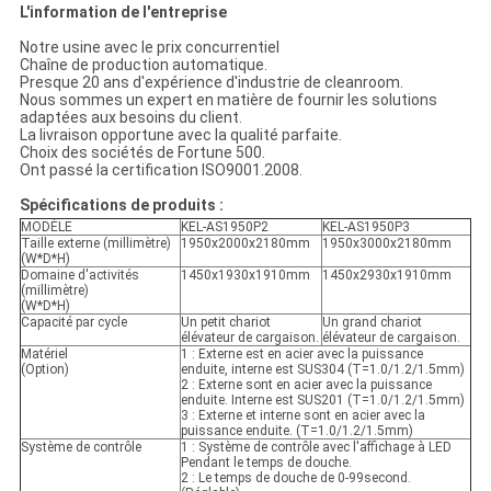
L'information de l'entreprise
Notre usine avec le prix concurrentiel
Chaîne de production automatique.
Presque 20 ans d'expérience d'industrie de cleanroom.
Nous sommes un expert en matière de fournir les solutions
adaptées aux besoins du client.
La livraison opportune avec la qualité parfaite.
Choix des sociétés de Fortune 500.
Ont passé la certification ISO9001.2008.
Spécifications de produits :
MODÈLE
KEL-AS1950P2
KEL-AS1950P3
Taille externe (millimètre)
1950x2000x2180mm
1950x3000x2180mm
(W*D*H)
Domaine d'activités
1450x1930x1910mm
1450x2930x1910mm
(millimètre)
(W*D*H)
Capacité par cycle
Un petit chariot
Un grand chariot
élévateur de cargaison.
élévateur de cargaison.
Matériel
1 : Externe est en acier avec la puissance
(Option)
enduite, interne est SUS304 (T=1.0/1.2/1.5mm)
2 : Externe sont en acier avec la puissance
enduite. Interne est SUS201 (T=1.0/1.2/1.5mm)
3 : Externe et interne sont en acier avec la
puissance enduite. (T=1.0/1.2/1.5mm)
Système de contrôle
1 : Système de contrôle avec l'affichage à LED
Pendant le temps de douche.
2 : Le temps de douche de 0-99second.