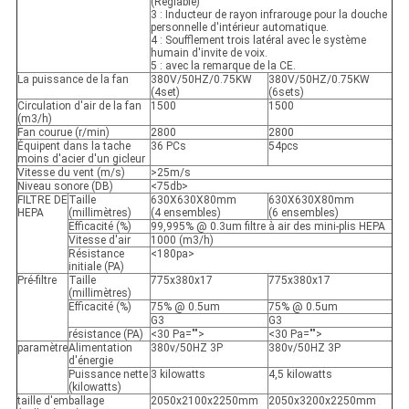
(Réglable)
3 : Inducteur de rayon infrarouge pour la douche
personnelle d'intérieur automatique.
4 : Soufflement trois latéral avec le système
humain d'invite de voix.
5 : avec la remarque de la CE.
La puissance de la fan
380V/50HZ/0.75KW
380V/50HZ/0.75KW
(4set)
(6sets)
Circulation d'air de la fan
1500
1500
(m3/h)
Fan courue (r/min)
2800
2800
Équipent dans la tache
36 PCs
54pcs
moins d'acier d'un gicleur
Vitesse du vent (m/s)
>25m/s
Niveau sonore (DB)
<75db>
FILTRE DE
Taille
630X630X80mm
630X630X80mm
HEPA
(millimètres)
(4 ensembles)
(6 ensembles)
Efficacité (%)
99,995% @ 0.3um filtre à air des mini-plis HEPA
Vitesse d'air
1000 (m3/h)
Résistance
<180pa>
initiale (PA)
Pré-filtre
Taille
775x380x17
775x380x17
(millimètres)
Efficacité (%)
75% @ 0.5um
75% @ 0.5um
G3
G3
résistance (PA)
<30 Pa="">
<30 Pa="">
paramètre
Alimentation
380v/50HZ 3P
380v/50HZ 3P
d'énergie
Puissance nette
3 kilowatts
4,5 kilowatts
(kilowatts)
taille d'emballage
2050x2100x2250mm
2050x3200x2250mm