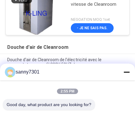
vitesse de Cleanroom
NEGOATION MOQ:1set
- JE NE SAIS PAS.
Douche d'air de Cleanroom
Douche d'air de Cleanroom de l'électricité avec le
commutateur sans fil 380V 50HZ de presse
sanny7301
Douche d'air modulaire de plaque d'acier inoxydable pour le
projet de Cleanroom
2:55 PM
Douche d'air automatisée de Cleanroom de porte coulissante
avec la circulation 1300 M3/H de la CE et d'air de RoHS
Good day, what product are you looking for?
Catégories populaires
Tous
Tunnel De Douche 
Douche D'air De 