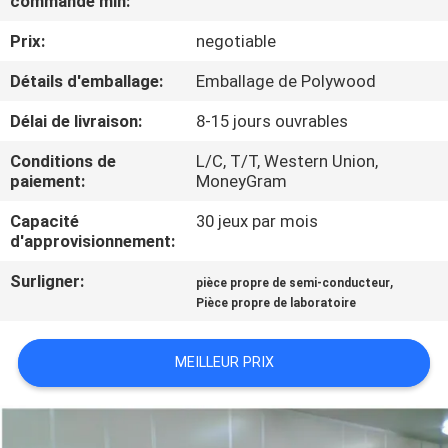
commande min:
VISITE
Prix:
negotiable
DE
L'USINE
Détails d'emballage:
Emballage de Polywood
Délai de livraison:
8-15 jours ouvrables
CONTRÔLE
Conditions de
L/C, T/T, Western Union,
DE
paiement:
MoneyGram
LA
Capacité
30 jeux par mois
d'approvisionnement:
QUALITÉ
Surligner:
,
pièce propre de semi-conducteur
Pièce propre de laboratoire
NOUS
CONTACTER
MEILLEUR PRIX
NOUVELLES