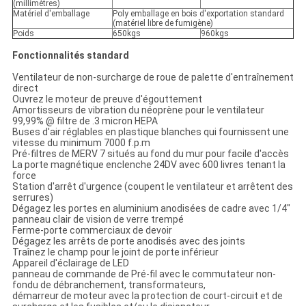
(millimètres)
Matériel d'emballage
Poly emballage en bois d'exportation standard
(matériel libre de fumigène)
Poids
650kgs
960kgs
Fonctionnalités standard
Ventilateur de non-surcharge de roue de palette d'entraînement
direct
Ouvrez le moteur de preuve d'égouttement
Amortisseurs de vibration du néoprène pour le ventilateur
99,99% @ filtre de .3 micron HEPA
Buses d'air réglables en plastique blanches qui fournissent une
vitesse du minimum 7000 f.p.m
Pré-filtres de MERV 7 situés au fond du mur pour facile d'accès
La porte magnétique enclenche 24DV avec 600 livres tenant la
force
Station d'arrêt d'urgence (coupent le ventilateur et arrêtent des
serrures)
Dégagez les portes en aluminium anodisées de cadre avec 1/4"
panneau clair de vision de verre trempé
Ferme-porte commerciaux de devoir
Dégagez les arrêts de porte anodisés avec des joints
Traînez le champ pour le joint de porte inférieur
Appareil d'éclairage de LED
panneau de commande de Pré-fil avec le commutateur non-
fondu de débranchement, transformateurs,
démarreur de moteur avec la protection de court-circuit et de