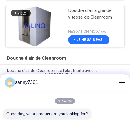
Douche d'air à grande
vitesse de Cleanroom
NEGOATION MOQ:1set
- JE NE SAIS PAS.
Douche d'air de Cleanroom
Douche d'air de Cleanroom de l'électricité avec le
commutateur sans fil 380V 50HZ de presse
sanny7301
Douche d'air modulaire de plaque d'acier inoxydable pour le
projet de Cleanroom
9:54 PM
Douche d'air automatisée de Cleanroom de porte coulissante
avec la circulation 1300 M3/H de la CE et d'air de RoHS
Good day, what product are you looking for?
Catégories populaires
Tous