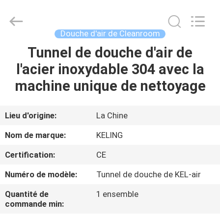
2026
KeLing
Purification
Technology
Company.
Douche d'air de Cleanroom
All
Rights
Reserved.
Tunnel de douche d'air de
À
l'acier inoxydable 304 avec la
LA
machine unique de nettoyage
MAISON
PRODUITS
Lieu d'origine:
La Chine
Nom de marque:
KELING
À
Certification:
CE
PROPOS
Numéro de modèle:
Tunnel de douche de KEL-air
DE
Quantité de
1 ensemble
NOUS
commande min: