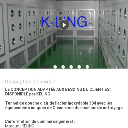
LES
AFFAIRES
PLAN
DU
SITE
POLITIQUE
Description de produit
DE
La CONCEPTION ADAPTÉE AUX BESOINS DU CLIENT EST
CONFIDENTIALITÉ
DISPONIBLE par KELING
Tunnel de douche d'air de l'acier inoxydable 304 avec les
équipements uniques de Cleanroom de machine de nettoyage
L'information du commerce général :
Marque : KELING