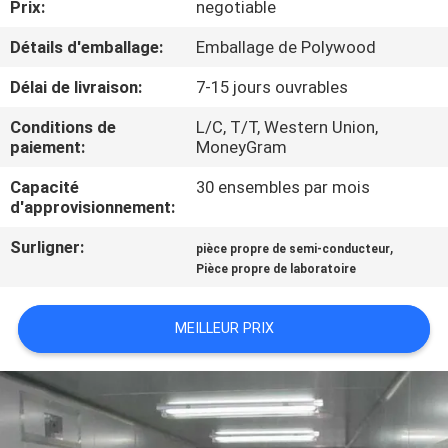
Prix:
negotiable
VISITE
DE
Détails d'emballage:
Emballage de Polywood
L'USINE
Délai de livraison:
7-15 jours ouvrables
Conditions de
L/C, T/T, Western Union,
CONTRÔLE
paiement:
MoneyGram
DE
Capacité
30 ensembles par mois
d'approvisionnement:
LA
QUALITÉ
Surligner:
,
pièce propre de semi-conducteur
Pièce propre de laboratoire
NOUS
MEILLEUR PRIX
CONTACTER
NOUVELLES