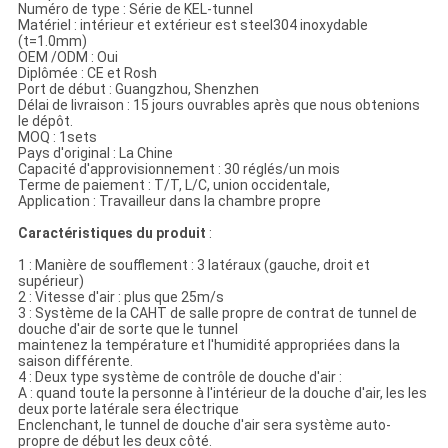
Numéro de type : Série de KEL-tunnel
Matériel : intérieur et extérieur est steel304 inoxydable
(t=1.0mm)
OEM /ODM : Oui
Diplômée : CE et Rosh
Port de début : Guangzhou, Shenzhen
Délai de livraison : 15 jours ouvrables après que nous obtenions
le dépôt.
MOQ : 1sets
Pays d'original : La Chine
Capacité d'approvisionnement : 30 réglés/un mois
Terme de paiement : T/T, L/C, union occidentale,
Application : Travailleur dans la chambre propre
Caractéristiques du produit
:
1 : Manière de soufflement : 3 latéraux (gauche, droit et
supérieur)
2 : Vitesse d'air : plus que 25m/s
3 : Système de la CAHT de salle propre de contrat de tunnel de
douche d'air de sorte que le tunnel
maintenez la température et l'humidité appropriées dans la
saison différente.
4 : Deux type système de contrôle de douche d'air :
A : quand toute la personne à l'intérieur de la douche d'air, les les
deux porte latérale sera électrique
Enclenchant, le tunnel de douche d'air sera système auto-
propre de début les deux côté.