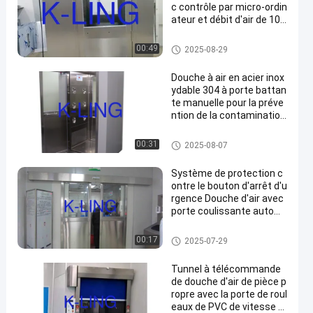
c contrôle par micro-ordin
ateur et débit d'air de 100
0 à 1500 m/3
Douche d'air d'acier inoxydabl
00:49
2025-08-29
e
Douche à air en acier inox
ydable 304 à porte battan
te manuelle pour la préve
ntion de la contamination
en salle blanche contrôlé
e
Douche d'air d'acier inoxydabl
00:31
2025-08-07
e
Système de protection c
ontre le bouton d'arrêt d'u
rgence Douche d'air avec
porte coulissante autom
atique
Douche d'air d'acier inoxydabl
00:17
2025-07-29
e
Tunnel à télécommande
de douche d'air de pièce p
ropre avec la porte de roul
eaux de PVC de vitesse ra