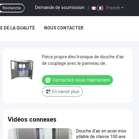
Demande de soumission
|
French
Recherche
 DE LA QUALITÉ
NOUS CONTACTER
Pièce propre électronique de douche d'air
de couplage avec le panneau de
commande automatique de soufflement
et d'affichage à cristaux liquides
Contactez-nous maintenant
En savoir plus
Vidéos connexes
Douche d'air en acier inox
ydable de classe 100 ave