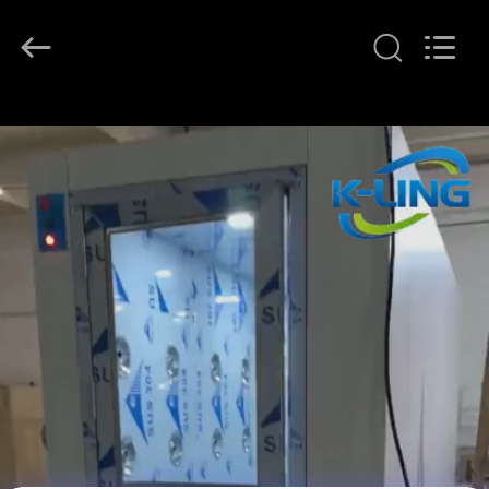
2026
KeLing
Purification
Technology
Company.
All
Rights
Reserved.
À
LA
MAISON
PRODUITS
À
PROPOS
DE
NOUS