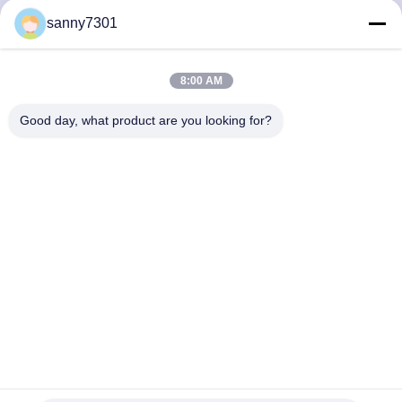
VISITE
sanny7301
DE
L'USINE
8:00 AM
Good day, what product are you looking for?
CONTRÔLE
DE
LA
QUALITÉ
NOUS
CONTACTER
Pièce de douche automatique d'air d'acier inoxydable de
NOUVELLES
sonde d'infrarouge lointain pour l'atelier de fruits de mer
Douche d'air d'acier inoxydable
2025-06-18