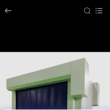
2026
KeLing
Purification
Technology
Company.
All
Rights
Reserved.
À
LA
MAISON
PRODUITS
À
PROPOS
DE
NOUS