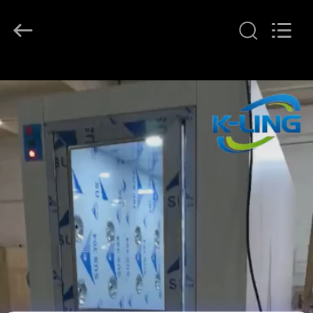
2026
KeLing
Purification
Technology
Company.
All
Rights
Reserved.
À
LA
MAISON
PRODUITS
À
PROPOS
DE
NOUS